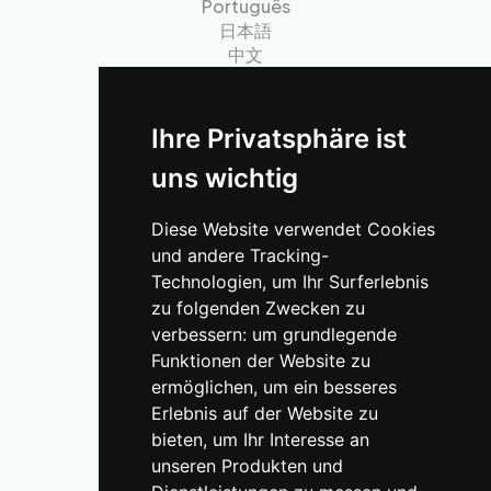
Português
日本語
中文
Soziale Medien
Ihre Privatsphäre ist
Instagram
uns wichtig
Facebook
X
Diese Website verwendet Cookies
Threads
Pinterest
und andere Tracking-
Technologien, um Ihr Surferlebnis
zu folgenden Zwecken zu
Populäre Reiseziele
verbessern:
um grundlegende
Berlin
Funktionen der Website zu
München
ermöglichen
,
um ein besseres
Wien
Erlebnis auf der Website zu
Paris
bieten
,
um Ihr Interesse an
Genf
unseren Produkten und
Frankfurt