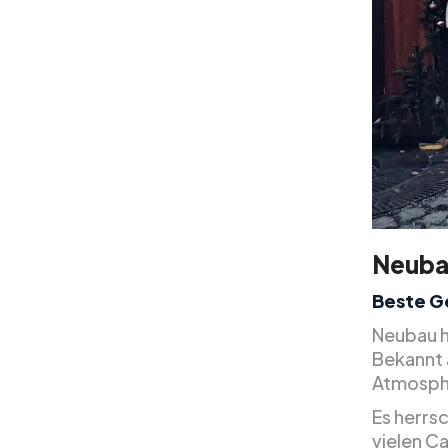
Neuba
Beste G
Neubau ha
Bekannt a
Atmosphä
Es herrsc
vielen C