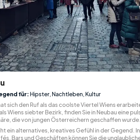
u
egend für:
Hipster, Nachtleben, Kultur
t sich den Ruf als das coolste Viertel Wiens erarbeit
ls Wiens siebter Bezirk, finden Sie in Neubau eine pu
re, die von jungen Österreichern geschaffen wurde
ht ein alternatives, kreatives Gefühl in der Gegend. I
afés, Bars und Geschäften können Sie die unglaublich