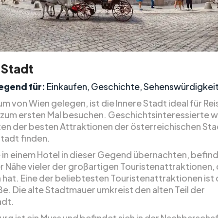
 Stadt
egend für:
Einkaufen, Geschichte, Sehenswürdigkei
m von Wien gelegen, ist die Innere Stadt ideal für Re
 zum ersten Mal besuchen. Geschichtsinteressierte 
ten der besten Attraktionen der österreichischen Stad
Stadt finden.
 in einem Hotel in dieser Gegend übernachten, befind
er Nähe vieler der großartigen Touristenattraktionen,
 hat. Eine der beliebtesten Touristenattraktionen ist 
e. Die alte Stadtmauer umkreist den alten Teil der
adt.
rg ist ein Muss und befindet sich in der Nachbarschaf