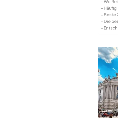
Wo Rei
Häufig
Beste 
Die be
Entsch