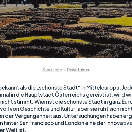
Startseite
»
Reiseführer
bekannt als die „schönste Stadt“ in Mitteleuropa. Jed
mal in die Hauptstadt Österreichs gereist ist, wird w
nicht stimmt. Wien ist die schönste Stadt in ganz Eur
 voll von Geschichte und Kultur, aber sie ruht sich nich
n der Vergangenheit aus. Untersuchungen haben er
n hinter San Francisco und London eine der innovativ
r Welt ist.