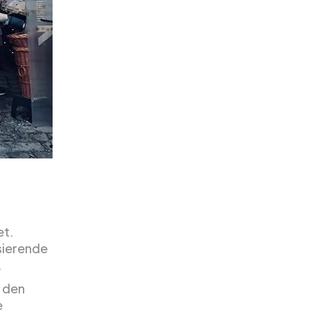
et.
lsierende
.
n den
e