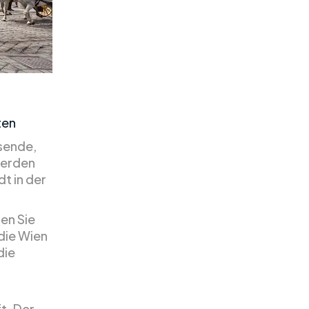
ten
isende,
werden
t in der
en Sie
 die Wien
die
t. Der