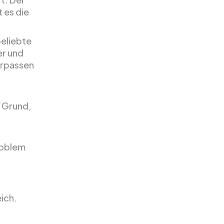
t es die
beliebte
er und
verpassen
n Grund,
roblem
ich.