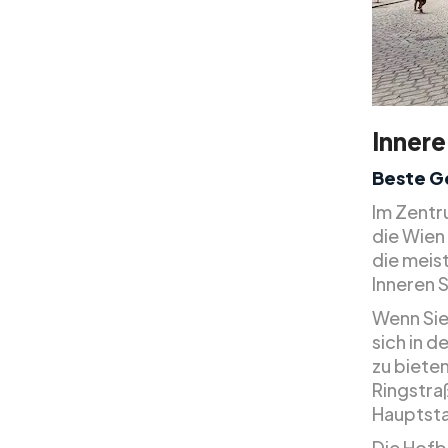
Innere
Beste G
Im Zentru
die Wien
die meis
Inneren 
Wenn Sie
sich in d
zu bieten
Ringstraß
Hauptst
Die Hofbu