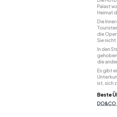
Palast wa
Heimat d
Die Inner
Touriste
die Oper
Sie nich
In den St
gehobene
die ande
Es gibt 
Unterkun
ist, sich
Beste Ü
DO&CO 