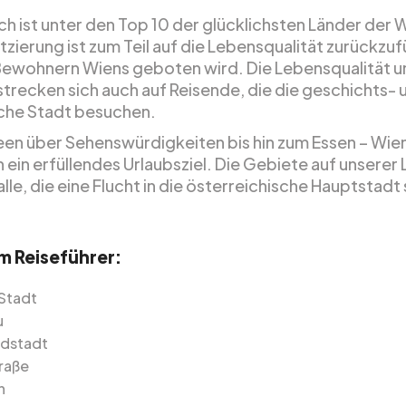
h ist unter den Top 10 der glücklichsten Länder der W
tzierung ist zum Teil auf die Lebensqualität zurückzuf
Bewohnern Wiens geboten wird. Die Lebensqualität u
strecken sich auch auf Reisende, die die geschichts- 
iche Stadt besuchen.
en über Sehenswürdigkeiten bis hin zum Essen – Wien
 ein erfüllendes Urlaubsziel. Die Gebiete auf unserer L
 alle, die eine Flucht in die österreichische Hauptstadt
em Reiseführer:
 Stadt
u
dstadt
raße
n