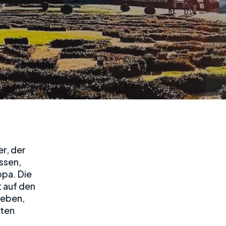
er, der
issen,
opa. Die
t auf den
geben,
sten