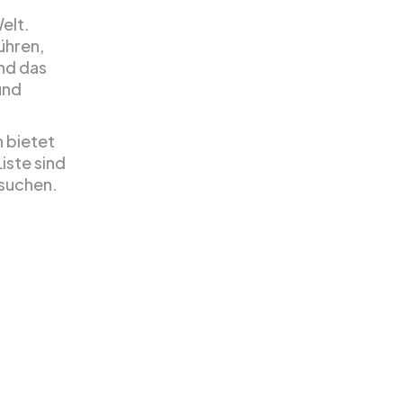
elt.
ühren,
nd das
und
 bietet
iste sind
 suchen.