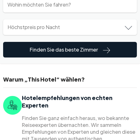
mindestens 4 von 5 auf, basierend auf Bewertungen
von Hotelbuchungsplattformen, offiziellen
Hotelwebsites, unabhängigen Bewertungsportalen und
anderen vertrauenswürdigen Quellen. Sobald Sie
gebucht haben, hilft Ihnen unser Preis-Tracker dabei,
noch mehr zu sparen, indem er die Preise überwacht
und Sie über den niedrigstmöglichen Preis für Ihren
Aufenthalt informiert.
Finden Sie das beste Zimmer
Warum „This Hotel“ wählen?
Hotelempfehlungen von echten
Experten
Finden Sie ganz einfach heraus, wo bekannte
Reiseexperten übernachten. Wir sammeln
Empfehlungen von Experten und gleichen diese
mit Tausenden von authentischen