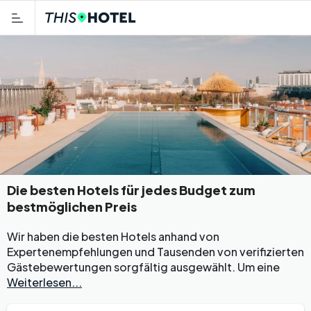
Die besten Hotels für jedes Budget zum
bestmöglichen Preis
Wir haben die besten Hotels anhand von
Expertenempfehlungen und Tausenden von verifizierten
Gästebewertungen sorgfältig ausgewählt. Um eine
gleichbleibend hohe Qualität zu gewährleisten, führen
Weiterlesen...
wir nur Hotels mit einer Gesamtbewertung von