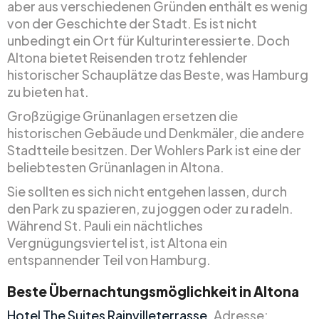
aber aus verschiedenen Gründen enthält es wenig
von der Geschichte der Stadt. Es ist nicht
unbedingt ein Ort für Kulturinteressierte. Doch
Altona bietet Reisenden trotz fehlender
historischer Schauplätze das Beste, was Hamburg
zu bieten hat.
Großzügige Grünanlagen ersetzen die
historischen Gebäude und Denkmäler, die andere
Stadtteile besitzen. Der Wohlers Park ist eine der
beliebtesten Grünanlagen in Altona.
Sie sollten es sich nicht entgehen lassen, durch
den Park zu spazieren, zu joggen oder zu radeln.
Während St. Pauli ein nächtliches
Vergnügungsviertel ist, ist Altona ein
entspannender Teil von Hamburg.
Beste Übernachtungsmöglichkeit in Altona
Hotel The Suites Rainvilleterrasse
. Adresse: