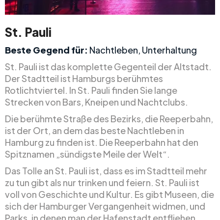
St. Pauli
Beste Gegend für:
Nachtleben, Unterhaltung
St. Pauli ist das komplette Gegenteil der Altstadt.
Der Stadtteil ist Hamburgs berühmtes
Rotlichtviertel. In St. Pauli finden Sie lange
Strecken von Bars, Kneipen und Nachtclubs.
Die berühmte Straße des Bezirks, die Reeperbahn,
ist der Ort, an dem das beste Nachtleben in
Hamburg zu finden ist. Die Reeperbahn hat den
Spitznamen „sündigste Meile der Welt“.
Das Tolle an St. Pauli ist, dass es im Stadtteil mehr
zu tun gibt als nur trinken und feiern. St. Pauli ist
voll von Geschichte und Kultur. Es gibt Museen, die
sich der Hamburger Vergangenheit widmen, und
Parks, in denen man der Hafenstadt entfliehen