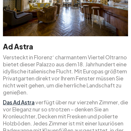
Ad Astra
Versteckt in Florenz‘ charmantem Viertel Oltrarno
bietet dieser Palazzo aus dem 18. Jahrhundert eine
idyllische italienische Flucht. Mit Europas größtem
Privatgarten direkt vor Ihrem Fenster müssen Sie
nicht weit gehen, um die herrliche Landschaft zu
genießen.
Das Ad Astra
verfügt über nur vierzehn Zimmer, die
vor Eleganz nur so strotzen – denken Sie an
Kronleuchter, Decken mit Fresken und polierte
Holzböden. Jedes Zimmer ist mit einer luxuriösen
Badewanne mit Klauenfüßen ausgestattet, in der