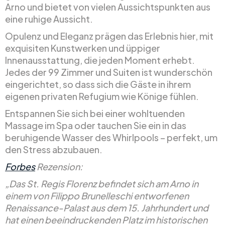
Arno und bietet von vielen Aussichtspunkten aus
eine ruhige Aussicht.
Opulenz und Eleganz prägen das Erlebnis hier, mit
exquisiten Kunstwerken und üppiger
Innenausstattung, die jeden Moment erhebt.
Jedes der 99 Zimmer und Suiten ist wunderschön
eingerichtet, so dass sich die Gäste in ihrem
eigenen privaten Refugium wie Könige fühlen.
Entspannen Sie sich bei einer wohltuenden
Massage im Spa oder tauchen Sie ein in das
beruhigende Wasser des Whirlpools – perfekt, um
den Stress abzubauen.
Forbes
Rezension:
„Das St. Regis Florenz befindet sich am Arno in
einem von Filippo Brunelleschi entworfenen
Renaissance-Palast aus dem 15. Jahrhundert und
hat einen beeindruckenden Platz im historischen