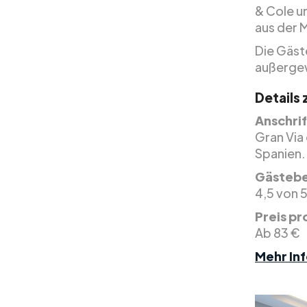
& Cole u
aus der 
Die Gäst
außergew
Details
Anschrif
Gran Via
Spanien.
Gästeb
4,5 von 
Preis pr
Ab 83 €
Mehr Inf