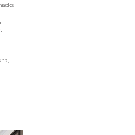
Snacks
m
.
ona,