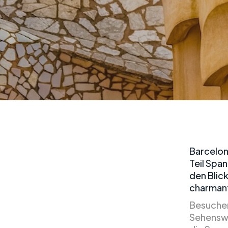
Barcelon
Teil Span
den Blick
charmant
Besucher
Sehenswü