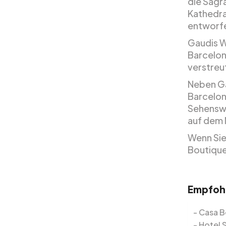
die Sagr
Kathedra
entworf
Gaudis We
Barcelon
verstreut
Neben Ga
Barcelon
Sehenswü
auf dem 
Wenn Sie
Boutique
Empfohl
Casa 
Hotel 