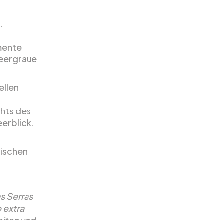
.
emente
meergraue
ellen
ghts des
eerblick.
mischen
as Serras
e extra
eiten und