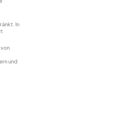
e
ränkt. In
dt
 von
ern und