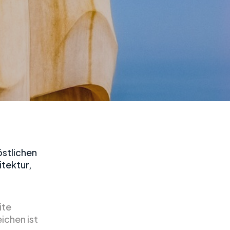
östlichen
itektur,
ite
ichen ist