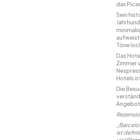
das Pica
Sein his
Jahrhund
minimali
aufweist
Töne loc
Das Hote
Zimmer v
Nespress
Hotels i
Die Besu
verständ
Angebot
Rezensio
„Barcelon
ist defin
viel Pla