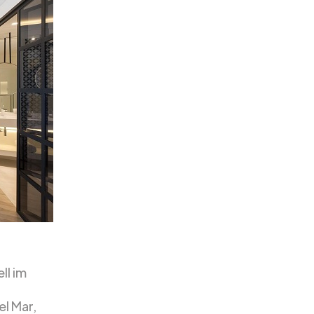
ll im
el Mar,