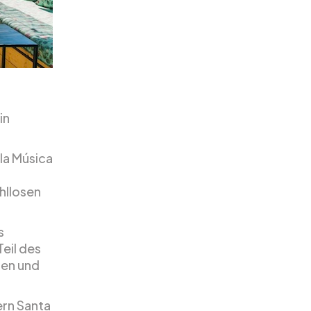
in
la Música
ahllosen
s
eil des
ren und
ern Santa