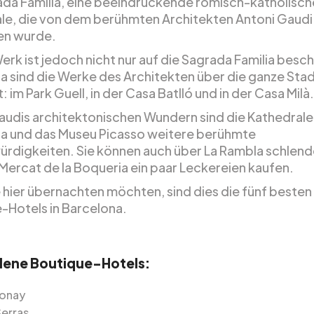
ada Familia, eine beeindruckende römisch-katholisch
le, die von dem berühmten Architekten Antoni Gaudi
en wurde.
rk ist jedoch nicht nur auf die Sagrada Familia besch
a sind die Werke des Architekten über die ganze Sta
: im Park Guell, in der Casa Batlló und in der Casa Milà.
udis architektonischen Wundern sind die Kathedrale
a und das Museu Picasso weitere berühmte
rdigkeiten. Sie können auch über La Rambla schlend
Mercat de la Boqueria ein paar Leckereien kaufen.
 hier übernachten möchten, sind dies die fünf besten
-Hotels in Barcelona.
ene Boutique-Hotels:
Bonay
Serras