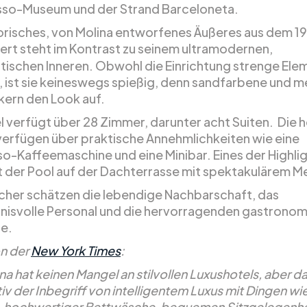
sso-Museum und der Strand Barceloneta.
torisches, von Molina entworfenes Äußeres aus dem 19
ert
steht im Kontrast zu seinem ultramodernen,
stischen Inneren. Obwohl die Einrichtung strenge El
, ist sie keineswegs spießig, denn sandfarbene und 
kern den Look auf.
l verfügt über 28 Zimmer, darunter acht Suiten. Die h
erfügen über praktische Annehmlichkeiten wie eine
o-Kaffeemaschine und eine Minibar. Eines der Highli
st der Pool auf der Dachterrasse mit spektakulärem M
cher schätzen die lebendige Nachbarschaft, das
nisvolle Personal und die hervorragenden gastrono
e.
n der
New York Times
:
a hat keinen Mangel an stilvollen Luxushotels, aber d
itiv der Inbegriff von intelligentem Luxus mit Dingen wi
tz, hochwertiger Bettwäsche, bequemen Sitzgelegenh