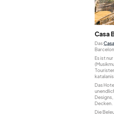
Casa 
Das
Casa
Barcelon
Es ist n
(Musikmu
Touristen
katalani
Das Hotel
unendlic
Designs,
Decken.
Die Bele