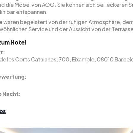
nd die Möbel von AOO. Sie können sich bei leckeren 
Minibar entspannen.
e waren begeistert von der ruhigen Atmosphäre, de
öhnlichen Service und der Aussicht von der Terrasse
 zum Hotel
t:
 de les Corts Catalanes, 700, Eixample, 08010 Barcel
ewertung:
5
o Nacht:
os