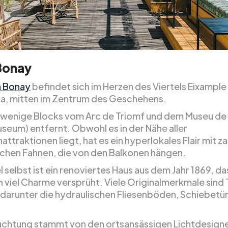
Bonay
 Bonay
befindet sich im Herzen des Viertels Eixample 
a, mitten im Zentrum des Geschehens.
ur wenige Blocks vom Arc de Triomf und dem Museu de 
seum) entfernt. Obwohl es in der Nähe aller
attraktionen liegt, hat es ein hyperlokales Flair mit z
schen Fahnen, die von den Balkonen hängen.
 selbst ist ein renoviertes Haus aus dem Jahr 1869, da
h viel Charme versprüht. Viele Originalmerkmale sind T
 darunter die hydraulischen Fliesenböden, Schiebetü
uchtung stammt von den ortsansässigen Lichtdesign