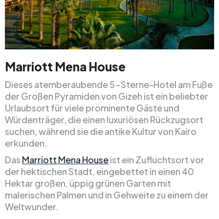
Marriott Mena House
Dieses atemberaubende 5-Sterne-Hotel am Fuße
der Großen Pyramiden von Gizeh ist ein beliebter
Urlaubsort für viele prominente Gäste und
Würdenträger, die einen luxuriösen Rückzugsort
suchen, während sie die antike Kultur von Kairo
erkunden.
Das
Marriott Mena House
ist ein Zufluchtsort vor
der hektischen Stadt, eingebettet in einen 40
Hektar großen, üppig grünen Garten mit
malerischen Palmen und in Gehweite zu einem der
Weltwunder.