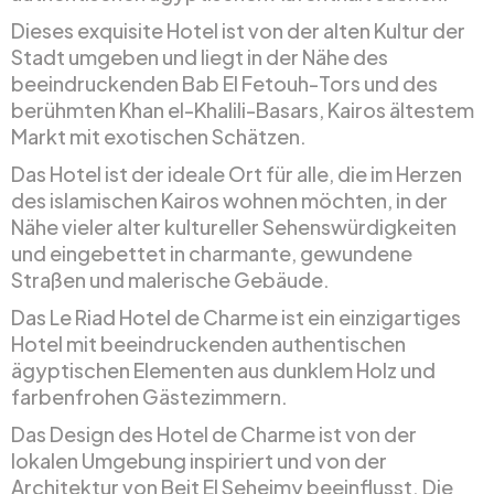
Dieses exquisite Hotel ist von der alten Kultur der
Stadt umgeben und liegt in der Nähe des
beeindruckenden Bab El Fetouh-Tors und des
berühmten Khan el-Khalili-Basars, Kairos ältestem
Markt mit exotischen Schätzen.
Das Hotel ist der ideale Ort für alle, die im Herzen
des islamischen Kairos wohnen möchten, in der
Nähe vieler alter kultureller Sehenswürdigkeiten
und eingebettet in charmante, gewundene
Straßen und malerische Gebäude.
Das Le Riad Hotel de Charme ist ein einzigartiges
Hotel mit beeindruckenden authentischen
ägyptischen Elementen aus dunklem Holz und
farbenfrohen Gästezimmern.
Das Design des Hotel de Charme ist von der
lokalen Umgebung inspiriert und von der
Architektur von Beit El Seheimy beeinflusst. Die