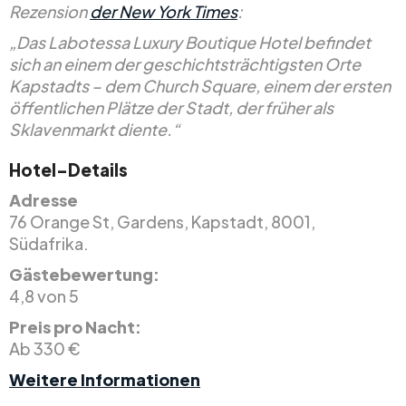
Rezension
der New York Times
:
„Das Labotessa Luxury Boutique Hotel befindet
sich an einem der geschichtsträchtigsten Orte
Kapstadts – dem Church Square, einem der ersten
öffentlichen Plätze der Stadt, der früher als
Sklavenmarkt diente.“
Hotel-Details
Adresse
76 Orange St, Gardens, Kapstadt, 8001,
Südafrika.
Gästebewertung:
4,8 von 5
Preis pro Nacht:
Ab 330 €
Weitere Informationen