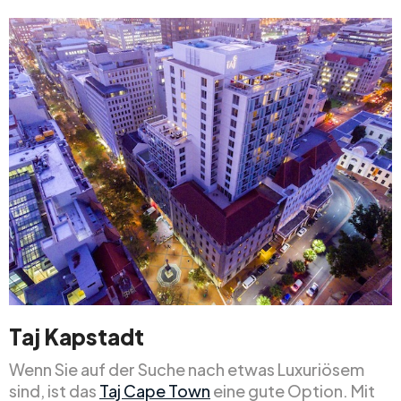
Taj Kapstadt
Wenn Sie auf der Suche nach etwas Luxuriösem
sind, ist das
Taj Cape Town
eine gute Option. Mit