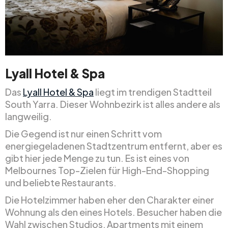
Lyall Hotel & Spa
Das
Lyall Hotel & Spa
liegt im trendigen Stadtteil
South Yarra. Dieser Wohnbezirk ist alles andere als
langweilig.
Die Gegend ist nur einen Schritt vom
energiegeladenen Stadtzentrum entfernt, aber es
gibt hier jede Menge zu tun. Es ist eines von
Melbournes Top-Zielen für High-End-Shopping
und beliebte Restaurants.
Die Hotelzimmer haben eher den Charakter einer
Wohnung als den eines Hotels. Besucher haben die
Wahl zwischen Studios, Apartments mit einem