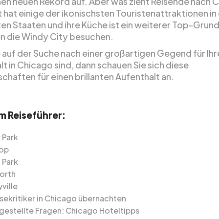
nen neuen Rekord auf. Aber was zieht Reisende nach 
 hat einige der ikonischsten Touristenattraktionen in
ten Staaten und ihre Küche ist ein weiterer Top-Grun
 die Windy City besuchen.
 auf der Suche nach einer großartigen Gegend für Ihr
t in Chicago sind, dann schauen Sie sich diese
chaften für einen brillanten Aufenthalt an.
em Reiseführer:
 Park
oop
 Park
North
ville
sekritiker in Chicago übernachten
 gestellte Fragen: Chicago Hoteltipps