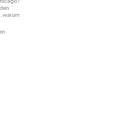
Chicago?
 den
d, warum
en