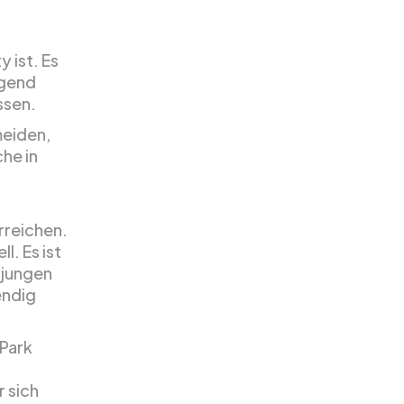
 ist. Es
egend
ssen.
meiden,
che in
rreichen.
l. Es ist
 jungen
endig
 Park
r sich