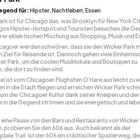
egend für:
Hipster, Nachtleben, Essen
rk ist für Chicago das, was Brooklyn für New York City
agos Hipster-Hotspot und Touristen besuchen die G
rer eklektischen Mischung aus Shopping, Musik und E
icagoer werden schwören, dass sie den Wicker Park 
in Ziel für Reisende ist. Dennoch gehen viele Einheimis
er Park, um die coolen Musiklokale und Boutiquen zu
 die dort zu finden sind.
el ist vom Chicagoer Flughafen O’Hare aus leicht zu e
n in die Stadt fliegen und erreichen Wicker Park schnel
rum der Chicagoer Kultur dank seiner Kneipen und der
ie in die Gegend strömen und sie energetisch und leb
 eine Pause von den Bars und Restaurants von Wicker
, probieren Sie den 606 aus. Auch bekannt als der
ale Trail, ist der 606 ein städtischer Spazierweg, de