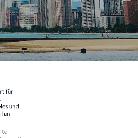
t für
.
les und
l an
lte