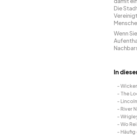
damit ei
Die Stadt
Vereinig
Menschen
Wenn Sie
Aufenthal
Nachbars
In dies
Wicker
The L
Lincoln
River 
Wrigley
Wo Rei
Häufig