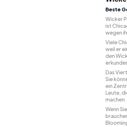
Beste G
Wicker Pa
ist Chic
wegen ih
Viele Ch
weil er e
den Wick
erkunden,
Das Viert
Sie könne
ein Zent
Leute, d
machen.
Wenn Sie
brauchen
Bloomingd