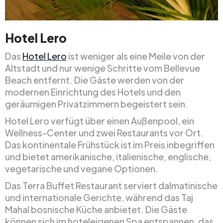
Hotel Lero
Das
Hotel Lero
ist weniger als eine Meile von der
Altstadt und nur wenige Schritte vom Bellevue
Beach entfernt. Die Gäste werden von der
modernen Einrichtung des Hotels und den
geräumigen Privatzimmern begeistert sein.
Hotel Lero verfügt über einen Außenpool, ein
Wellness-Center und zwei Restaurants vor Ort.
Das kontinentale Frühstück ist im Preis inbegriffen
und bietet amerikanische, italienische, englische,
vegetarische und vegane Optionen.
Das Terra Buffet Restaurant serviert dalmatinische
und internationale Gerichte, während das Taj
Mahal bosnische Küche anbietet. Die Gäste
können sich im hoteleigenen Spa entspannen, das