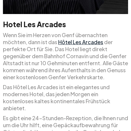
Hotel Les Arcades
Wenn Sie im Herzen von Genf übernachten
möchten, dann ist das
Hôtel Les Arcades
der
perfekte Ort für Sie. Das Hotel liegt direkt
gegenüber dem Bahnhof Cornavin und die Genfer
Altstadt ist nur 10 Gehminuten entfernt. Alle Gäste
kommen während ihres Aufenthalts in den Genuss
einer kostenlosen Genfer Verkehrskarte.
Das Hôtel Les Arcades ist ein elegantes und
modernes Hotel, das jeden Morgen ein
kostenloses kaltes kontinentales Frühstück
anbietet.
Es gibt eine 24-Stunden-Rezeption, die Ihnen rund
um die Uhr hilft, eine Gepäckaufbewahrung für