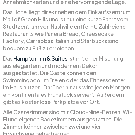
Annehmlichkeiten und eine hervorragende Lage.
Das Hotel liegt direkt neben dem Einkaufszentrum
Mall of Green Hills und ist nur eine kurze Fahrt vom
Stadtzentrum von Nashville entfernt. Zahlreiche
Restaurants wie Panera Bread, Cheesecake
Factory, Carrabbas Italian und Starbucks sind
bequem zu Fuß zu erreichen.
Das
Hampton Inn & Suites
ist mit einer Mischung
aus elegantem und modernem Dekor
ausgestattet. Die Gäste können den
Swimmingpool im Freien oder das Fitnesscenter
im Haus nutzen. Darüber hinaus wird jeden Morgen
ein kontinentales Frühstück serviert. Außerdem
gibt es kostenlose Parkplätze vor Ort.
Alle Gästezimmer sind mit Cloud-Nine-Betten, Wi-
Fi und eigenen Badezimmern ausgestattet. Die
Zimmer können zwischen zwei und vier
Erwachsene beherbergen.