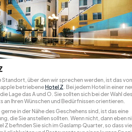
Z
e Standort, über den wir sprechen werden, ist das vo
eapple betriebene
Hotel Z
. Bei jedem Hotel in einer n
 die Lage das A und O. Sie sollten sich bei der Wahl de
s an Ihren Wünschen und Bedürfnissen orientieren.
 gerne in der Nähe des Geschehens sind, ist das eine
g, die Sie anstellen sollten. Wenn nicht, dann eben ni
l Z befinden Sie sich im Gaslamp Quarter, so dass vie