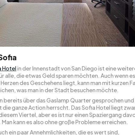
Sofia
a Hotel
in der Innenstadt von San Diego ist eine weite
ür alle, die etwas Geld sparen möchten. Auch wenn es
m Herzen des Geschehens liegt, kann man mit kurzen F
reichen, was man in der Stadt besuchen möchte.
n bereits über das Gaslamp Quarter gesprochen und
 die ganze Action herrscht. Das Sofia Hotel liegt zwa
 diesem Viertel, aber es ist nur einen Spaziergang dav
. Man kann es also ohne große Probleme erreichen.
uch ein paar Annehmlichkeiten, die es wert sind,