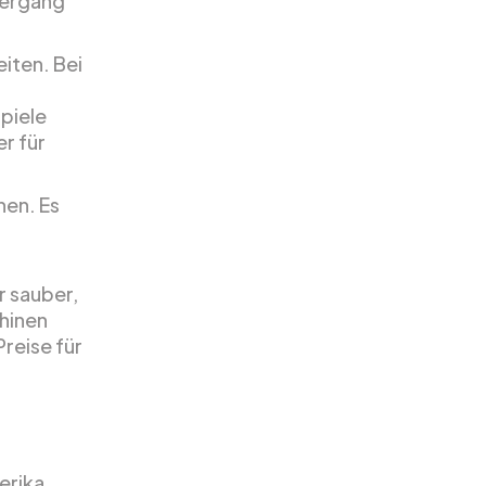
iergang
eiten. Bei
spiele
r für
nen. Es
r sauber,
chinen
reise für
erika.