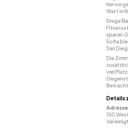
hervorge
Wert in 
Einige B
Fitnessst
sparen Ge
Sofia bi
San Dieg
Die Zimme
zusätzli
viel Pla
Gegenstä
Betracht
Details
Adresse
150 West
Vereinig