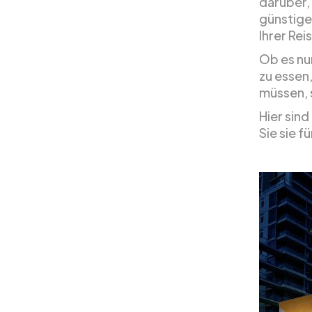
darüber,
günstige
Ihrer Re
Ob es nu
zu essen
müssen, 
Hier sind
Sie sie f