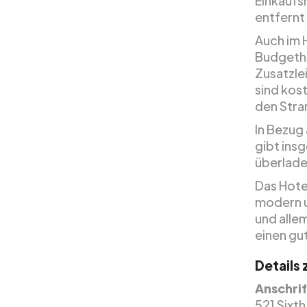
Einkaufs
entfernt 
Auch im H
Budgetho
Zusatzle
sind kos
den Stra
In Bezug 
gibt ins
überlade
Das Hote
modern u
und alle
einen gu
Details
Anschrif
521 Sixt