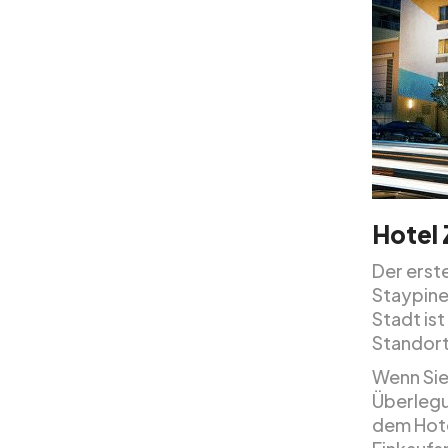
Hotel 
Der erst
Staypin
Stadt ist
Standort
Wenn Sie
Überlegun
dem Hote