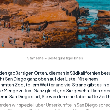
Startseite
»
Beste günstige Hotels
l den großartigen Orten, die man in Südkalifornien be
eht San Diego ganz oben auf der Liste. Mit einem
hmten Zoo, tollem Wetter und viel Strand gibt es in d
ne Menge zu tun. Ganz gleich, ob Sie geschäftlich ode
n in San Diego sind, Sie werden eine fabelhafte Zeit 
rden wir speziell über Unterkünfte in San Diego spre