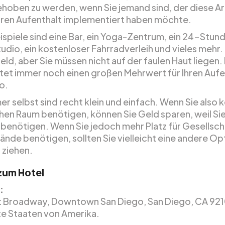
hoben zu werden, wenn Sie jemand sind, der diese Ar
Ihren Aufenthalt implementiert haben möchte.
eispiele sind eine Bar, ein Yoga-Zentrum, ein 24-Stun
udio, ein kostenloser Fahrradverleih und vieles mehr. 
ld, aber Sie müssen nicht auf der faulen Haut liegen.
etet immer noch einen großen Mehrwert für Ihren Aufen
o.
r selbst sind recht klein und einfach. Wenn Sie also 
chen Raum benötigen, können Sie Geld sparen, weil Sie
tz benötigen. Wenn Sie jedoch mehr Platz für Gesellsc
nde benötigen, sollten Sie vielleicht eine andere Opt
 ziehen.
 zum Hotel
:
 Broadway, Downtown San Diego, San Diego, CA 921
te Staaten von Amerika.