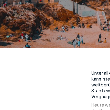
Unter al
kann, st
weltberü
Stadt ei
Vergnüge
Heute we