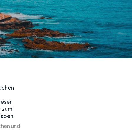
suchen
ieser
r zum
haben.
chen und