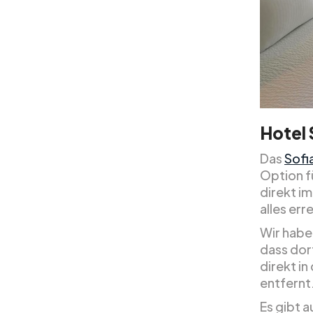
Hotel 
Das
Sofi
Option f
direkt i
alles er
Wir habe
dass dort
direkt in
entfernt
Es gibt a