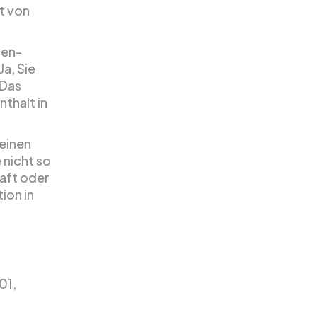
t von
den-
Ja, Sie
 Das
thalt in
keinen
 nicht so
haft oder
ion in
01,