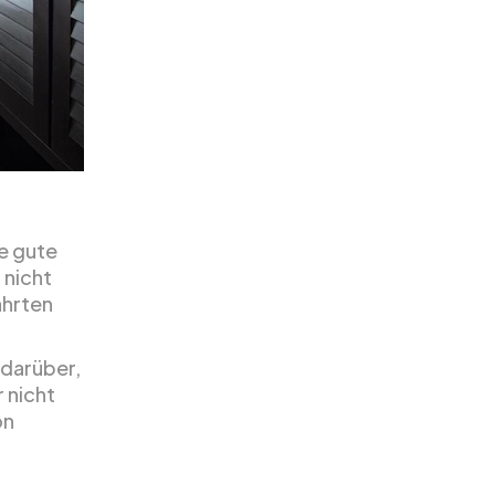
re gute
 nicht
ahrten
 darüber,
r nicht
on