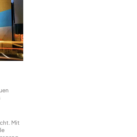
n
euen
s
cht. Mit
le