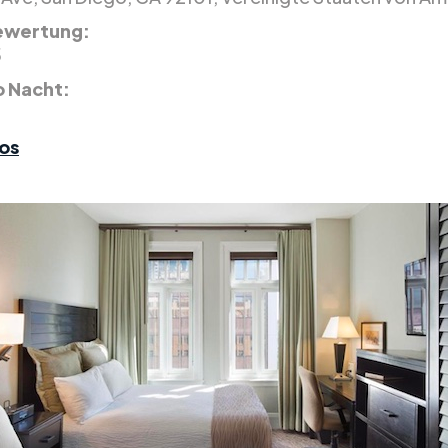
ewertung:
5
o Nacht:
os