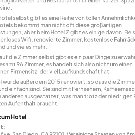
möglichkeiten und Restaurants nur einen kurzen Spaz
sind.
otel selbst gibt es eine Reihe von tollen Annehmlichk
tels bekommt man nicht oft diese großartigen
istungen, aber beim Hotel Z gibt es einige davon. Bei
tenloses Wifi, renovierte Zimmer, kostenlose Fahrräde
nd und vieles mehr.
auf die Zimmer selbst gibt es ein paar Dinge zu erwäh
gesamt 96 Zimmer, es handelt sich also nicht um einen
nen Firmensitz, der viel Laufkundschaft hat.
l wurde außerdem 2015 renoviert, so dass die Zimme
nd einfach sind. Sie sind mit Fernsehern, Kaffeemas
m anderen ausgestattet, was man trotz der niedrigen P
ten Aufenthalt braucht.
 zum Hotel
t:
h Ave, San Diego, CA 92101, Vereinigte Staaten von Am