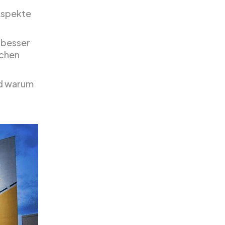
 Aspekte
 besser
achen
nd warum