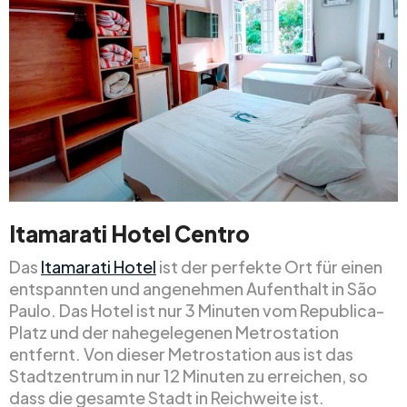
Itamarati Hotel Centro
Das
Itamarati Hotel
ist der perfekte Ort für einen
entspannten und angenehmen Aufenthalt in São
Paulo. Das Hotel ist nur 3 Minuten vom Republica-
Platz und der nahegelegenen Metrostation
entfernt. Von dieser Metrostation aus ist das
Stadtzentrum in nur 12 Minuten zu erreichen, so
dass die gesamte Stadt in Reichweite ist.