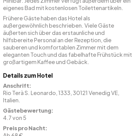
Minibar. Jedes Zimmer verfügt außerdem über ein
eigenes Bad mit kostenlosen Toilettenartikeln.
Frühere Gäste haben das Hotel als
außergewöhnlich beschrieben. Viele Gäste
äußerten sich über das erstaunliche und
hilfsbereite Personal an der Rezeption, die
sauberen und komfortablen Zimmer mit dem
eleganten Touch und das fabelhafte Frühstück mit
großartigem Kaffee und Gebäck.
Details zum Hotel
Anschrift:
Rio Terà S. Leonardo, 1333, 30121 Venedig VE,
Italien.
Gästebewertung:
4.7 von 5
Preis pro Nacht:
Ab 68 €