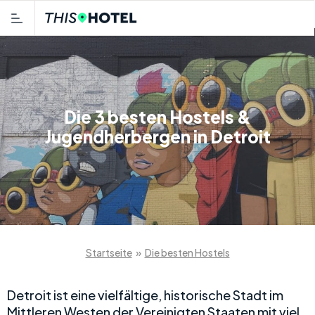
Die 3 besten Hostels &
Jugendherbergen in Detroit
Startseite
»
Die besten Hostels
Detroit ist eine vielfältige, historische Stadt im
Mittleren Westen der Vereinigten Staaten mit viel