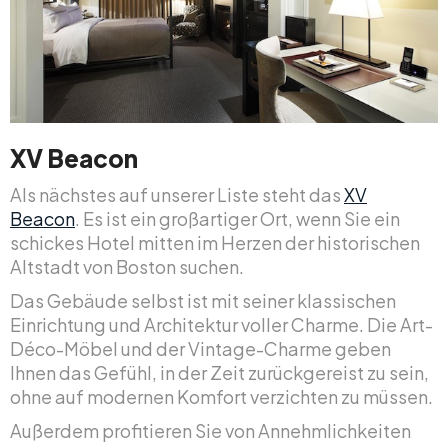
XV Beacon
Als nächstes auf unserer Liste steht das
XV
Beacon
. Es ist ein großartiger Ort, wenn Sie ein
schickes Hotel mitten im Herzen der historischen
Altstadt von Boston suchen.
Das Gebäude selbst ist mit seiner klassischen
Einrichtung und Architektur voller Charme. Die Art-
Déco-Möbel und der Vintage-Charme geben
Ihnen das Gefühl, in der Zeit zurückgereist zu sein,
ohne auf modernen Komfort verzichten zu müssen.
Außerdem profitieren Sie von Annehmlichkeiten