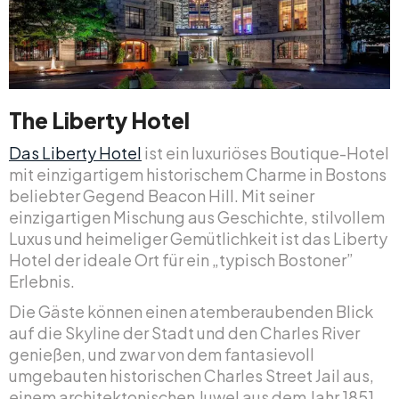
The Liberty Hotel
Das Liberty Hotel
ist ein luxuriöses Boutique-Hotel
mit einzigartigem historischem Charme in Bostons
beliebter Gegend Beacon Hill. Mit seiner
einzigartigen Mischung aus Geschichte, stilvollem
Luxus und heimeliger Gemütlichkeit ist das Liberty
Hotel der ideale Ort für ein „typisch Bostoner”
Erlebnis.
Die Gäste können einen atemberaubenden Blick
auf die Skyline der Stadt und den Charles River
genießen, und zwar von dem fantasievoll
umgebauten historischen Charles Street Jail aus,
einem architektonischen Juwel aus dem Jahr 1851,