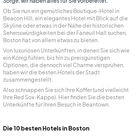
Sorge, wir haben alles für Sie vorbereitet.
Ob Sie nun ein gemütliches Boutique-Hotel in
Beacon Hill, ein elegantes Hotel mit Blick auf die
Skyline oder etwas in der Nähe der historischen
Sehenswürdigkeiten bei der Faneuil Hall suchen,
Boston hat von allem etwas zu bieten.
Von luxuriösen Unterkünften, in denen Sie sich wie
ein König fühlen, bis hin zu preisgünstigen
Optionen, die dennoch viel Charme versprühen,
haben wir die besten Hotels der Stadt
zusammengestellt.
Also schnappen Sie sich Ihre Koffer (und vielleicht
Ihre Red Sox-Kappe). Hier finden Sie die besten
Unterkünfte für Ihren Besuch in Beantown.
Die 10 besten Hotels in Boston