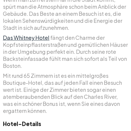
spürt man die Atmosphäre schon beim Anblick der
Gebäude. Das Beste an einem Besuch ist es, die
lokalen Sehenswürdigkeiten und die Energie der
Stadt in sich aufzunehmen.
Das Whitney Hotel
fängt den Charme der
Kopfsteinpflasterstraßen und gemütlichen Häuser
in der Umgebung perfekt ein. Durch seine rote
Backsteinfassade fühlt man sich sofort als Teil von
Boston.
Mit rund 65 Zimmern ist es ein mittelgroßes
Boutique-Hotel, das auf jeden Fall einen Besuch
wert ist. Einige der Zimmer bieten sogar einen
atemberaubenden Blick auf den Charles River,
was ein schöner Bonus ist, wenn Sie eines davon
ergattern können.
Hotel-Details