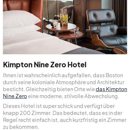
Kimpton Nine Zero Hotel
Ihnen ist wahrscheinlich aufgefallen, dass Boston
durch seine koloniale Atmosphäre und Architektur
besticht. Gleichzeitig bieten Orte wie
das Kimpton
Nine Zero
eine moderne, stilvolle Abwechslung.
Dieses Hotel ist super schick und verfügt über
knapp 200 Zimmer. Das bedeutet, dass es in der
Regel recht einfach ist, auch kurzfristig ein Zimmer
zu bekommen.