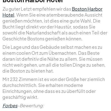
Zu guter Letzt empfehlen wir das
Boston Harbor
Hotel
. Wenn Sie eine atemberaubende Aussicht
genießen möchten, ist dies eine gute Wahl. Die
Bucht liegt direkt vor der Haustür, sodass Sie
sowohl die Naturlandschaft als auch einen Teil der
Geschichte Bostons genießen können.
Die Lage und das Gebäude selbst machen es zu
einem coolen Ort zum Übernachten. Das Beste
daran ist definitiv die Nähe zu allem. Sie müssen
nicht weit gehen, um all die tollen Dinge zu sehen,
die Boston zu bieten hat.
Mit 232 Zimmern ist es von der Größe her ziemlich
durchschnittlich. Sie erhalten moderne
Einrichtungen, ohne dass es zu überfüllt oder
geschäftig wirkt.
Forbes
-Bewertung: