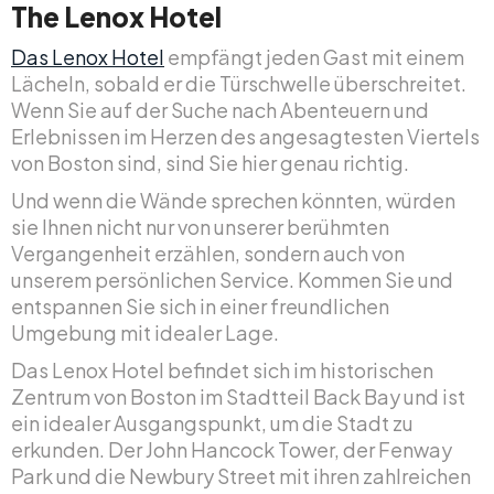
The Lenox Hotel
Das Lenox Hotel
empfängt jeden Gast mit einem
Lächeln, sobald er die Türschwelle überschreitet.
Wenn Sie auf der Suche nach Abenteuern und
Erlebnissen im Herzen des angesagtesten Viertels
von Boston sind, sind Sie hier genau richtig.
Und wenn die Wände sprechen könnten, würden
sie Ihnen nicht nur von unserer berühmten
Vergangenheit erzählen, sondern auch von
unserem persönlichen Service. Kommen Sie und
entspannen Sie sich in einer freundlichen
Umgebung mit idealer Lage.
Das Lenox Hotel befindet sich im historischen
Zentrum von Boston im Stadtteil Back Bay und ist
ein idealer Ausgangspunkt, um die Stadt zu
erkunden. Der John Hancock Tower, der Fenway
Park und die Newbury Street mit ihren zahlreichen