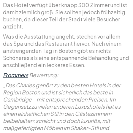
Das Hotel verfügt über knapp 300 Zimmer und ist
damit ziemlich groß. Sie sollten jedoch frühzeitig
buchen, da dieser Teil der Stadt viele Besucher
anzieht.
Was die Ausstattung angeht, stechen vor allem
das Spa und das Restaurant hervor. Nach einem
anstrengenden Tag in Boston gibt es nichts
Schöneres als eine entspannende Behandlung und
anschließend ein leckeres Essen.
Frommers
Bewertung:
„Das Charles gehört zu den besten Hotels in der
Region Boston und ist sicherlich das beste in
Cambridge – mit entsprechenden Preisen. Im
Gegensatz zu vielen anderen Luxushotels hat es
einen einheitlichen Stil in den Gästezimmern
beibehalten: schlicht und doch luxuriös, mit
maßgefertigten Möbeln im Shaker-Stil und