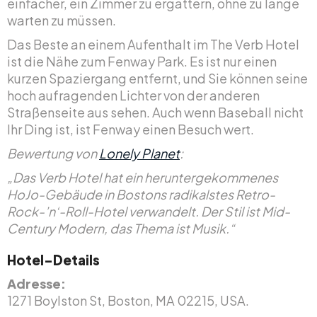
einfacher, ein Zimmer zu ergattern, ohne zu lange
warten zu müssen.
Das Beste an einem Aufenthalt im The Verb Hotel
ist die Nähe zum Fenway Park. Es ist nur einen
kurzen Spaziergang entfernt, und Sie können seine
hoch aufragenden Lichter von der anderen
Straßenseite aus sehen. Auch wenn Baseball nicht
Ihr Ding ist, ist Fenway einen Besuch wert.
Bewertung von
Lonely Planet
:
„Das Verb Hotel hat ein heruntergekommenes
HoJo-Gebäude in Bostons radikalstes Retro-
Rock-’n‘-Roll-Hotel verwandelt. Der Stil ist Mid-
Century Modern, das Thema ist Musik.“
Hotel-Details
Adresse:
1271 Boylston St, Boston, MA 02215, USA.