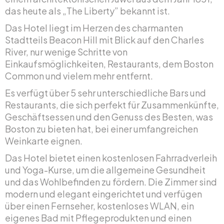
das heute als „The Liberty” bekannt ist.
Das Hotel liegt im Herzen des charmanten
Stadtteils Beacon Hill mit Blick auf den Charles
River, nur wenige Schritte von
Einkaufsmöglichkeiten, Restaurants, dem Boston
Common und vielem mehr entfernt.
Es verfügt über 5 sehr unterschiedliche Bars und
Restaurants, die sich perfekt für Zusammenkünfte,
Geschäftsessen und den Genuss des Besten, was
Boston zu bieten hat, bei einer umfangreichen
Weinkarte eignen.
Das Hotel bietet einen kostenlosen Fahrradverleih
und Yoga-Kurse, um die allgemeine Gesundheit
und das Wohlbefinden zu fördern. Die Zimmer sind
modern und elegant eingerichtet und verfügen
über einen Fernseher, kostenloses WLAN, ein
eigenes Bad mit Pflegeprodukten und einen