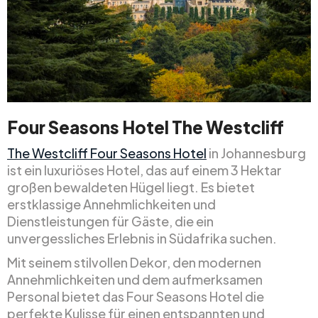
Four Seasons Hotel The Westcliff
The Westcliff Four Seasons Hotel
in Johannesburg
ist ein luxuriöses Hotel, das auf einem 3 Hektar
großen bewaldeten Hügel liegt. Es bietet
erstklassige Annehmlichkeiten und
Dienstleistungen für Gäste, die ein
unvergessliches Erlebnis in Südafrika suchen.
Mit seinem stilvollen Dekor, den modernen
Annehmlichkeiten und dem aufmerksamen
Personal bietet das Four Seasons Hotel die
perfekte Kulisse für einen entspannten und