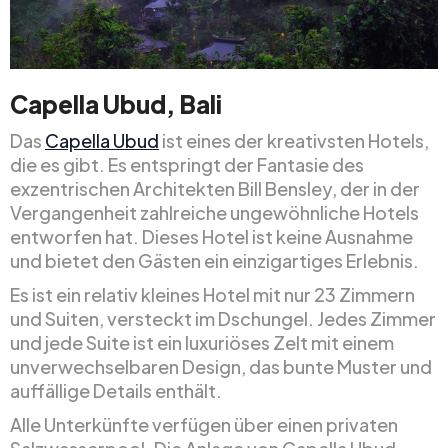
Capella Ubud, Bali
Das
Capella Ubud
ist eines der kreativsten Hotels,
die es gibt. Es entspringt der Fantasie des
exzentrischen Architekten Bill Bensley, der in der
Vergangenheit zahlreiche ungewöhnliche Hotels
entworfen hat. Dieses Hotel ist keine Ausnahme
und bietet den Gästen ein einzigartiges Erlebnis.
Es ist ein relativ kleines Hotel mit nur 23 Zimmern
und Suiten, versteckt im Dschungel. Jedes Zimmer
und jede Suite ist ein luxuriöses Zelt mit einem
unverwechselbaren Design, das bunte Muster und
auffällige Details enthält.
Alle Unterkünfte verfügen über einen privaten