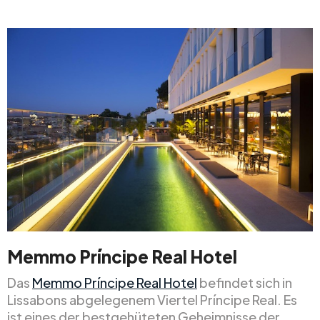
Memmo Príncipe Real Hotel
Das
Memmo Príncipe Real Hotel
befindet sich in
Lissabons abgelegenem Viertel Príncipe Real. Es
ist eines der bestgehüteten Geheimnisse der