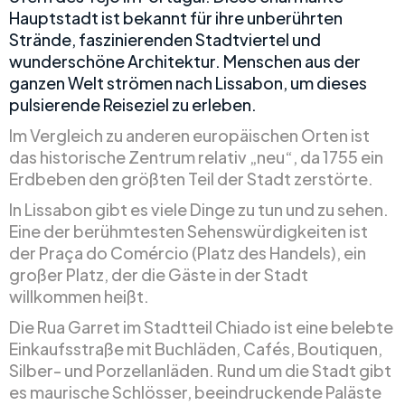
Hauptstadt ist bekannt für ihre unberührten
Strände, faszinierenden Stadtviertel und
wunderschöne Architektur. Menschen aus der
ganzen Welt strömen nach Lissabon, um dieses
pulsierende Reiseziel zu erleben.
Im Vergleich zu anderen europäischen Orten ist
das historische Zentrum relativ „neu“, da 1755 ein
Erdbeben den größten Teil der Stadt zerstörte.
In Lissabon gibt es viele Dinge zu tun und zu sehen.
Eine der berühmtesten Sehenswürdigkeiten ist
der Praça do Comércio (Platz des Handels), ein
großer Platz, der die Gäste in der Stadt
willkommen heißt.
Die Rua Garret im Stadtteil Chiado ist eine belebte
Einkaufsstraße mit Buchläden, Cafés, Boutiquen,
Silber- und Porzellanläden. Rund um die Stadt gibt
es maurische Schlösser, beeindruckende Paläste