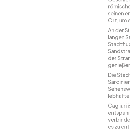
römische
seinen e
Ort, um 
An der S
langen St
Stadtflu
Sandstra
der Stra
genieße
Die Stadt
Sardinien
Sehenswü
lebhafte
Cagliari 
entspann
verbinde
es zu ent