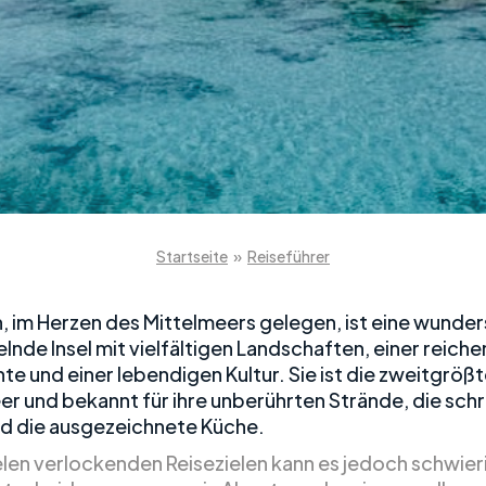
Startseite
»
Reiseführer
n, im Herzen des Mittelmeers gelegen, ist eine wunde
lnde Insel mit vielfältigen Landschaften, einer reiche
e und einer lebendigen Kultur. Sie ist die zweitgrößte
er und bekannt für ihre unberührten Strände, die sch
d die ausgezeichnete Küche.
elen verlockenden Reisezielen kann es jedoch schwieri