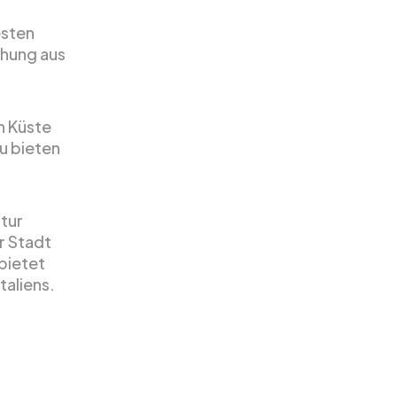
esten
chung aus
n Küste
zu bieten
ltur
r Stadt
bietet
taliens.