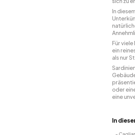
sich zu 
In diesem
Unterkün
natürlic
Annehmli
Für viel
ein reine
als nur S
Sardinien
Gebäuden
präsenti
oder ein
eine unv
In dies
Cagliar