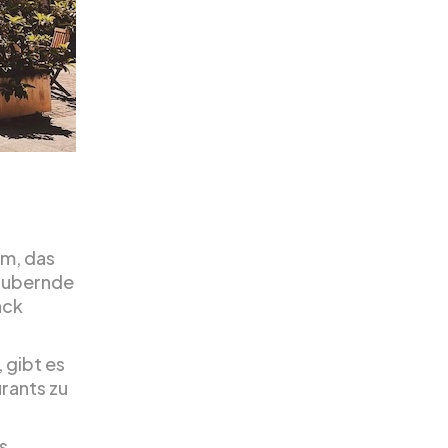
um, das
zaubernde
ack
 gibt es
urants zu
s