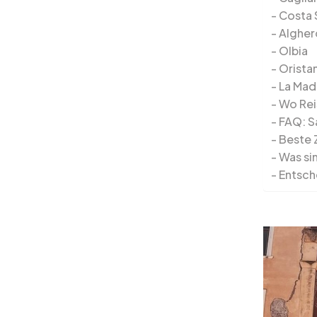
Costa 
Algher
Olbia
Orista
La Mad
Wo Rei
FAQ: S
Beste Z
Was sin
Entsch