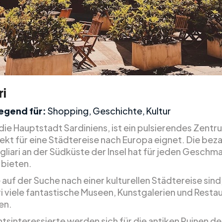
ri
egend für:
Shopping, Geschichte, Kultur
 die Hauptstadt Sardiniens, ist ein pulsierendes Zentr
fekt für eine Städtereise nach Europa eignet. Die be
gliari an der Südküste der Insel hat für jeden Geschm
 bieten.
auf der Suche nach einer kulturellen Städtereise sind,
ri viele fantastische Museen, Kunstgalerien und Resta
en.
tsinteressierte werden sich für die antiken Ruinen de