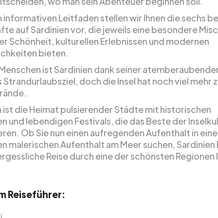
entscheiden, wo man sein Abenteuer beginnen soll.
 informativen Leitfaden stellen wir Ihnen die sechs b
fte auf Sardinien vor, die jeweils eine besondere Mis
her Schönheit, kulturellen Erlebnissen und modernen
chkeiten bieten.
e Menschen ist Sardinien dank seiner atemberaubende
s Strandurlaubsziel, doch die Insel hat noch viel mehr 
trände.
 ist die Heimat pulsierender Städte mit historischen
 und lebendigen Festivals, die das Beste der Inselku
eren. Ob Sie nun einen aufregenden Aufenthalt in eine
en malerischen Aufenthalt am Meer suchen, Sardinien 
ergessliche Reise durch eine der schönsten Regionen I
em Reiseführer:
i