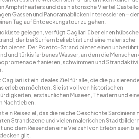
n Amphitheaters und das historische Viertel Castello
ngen Gassen und Panoramablicken interessieren – der
einen Tag auf Entdeckungstour zu gehen.
üdküste gelegen, verfügt Cagliari über einen hübsche
rand, der bei Surfern beliebt ist und eine malerische
cht bietet. Der Poetto-Strand bietet einen unberühr
nd und türkisfarbenes Wasser, an dem die Menschen 
ndpromenade flanieren, schwimmen und Strandaktivi
n.
 Cagliari ist ein ideales Ziel für alle, die die pulsierend
s erleben möchten. Sie ist voll von historischen
rdigkeiten, erstaunlichen Museen, Theatern und ei
n Nachtleben.
ist ein Reiseziel, das die reiche Geschichte Sardiniens 
ten Strandszene und vielen malerischen Stadtbilder
t und dem Reisenden eine Vielzahl von Erlebnissen bie
decken gilt.