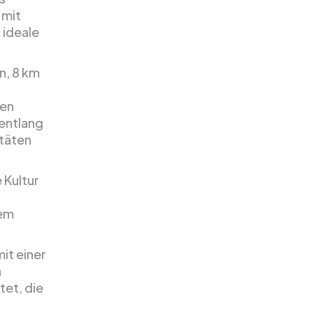
 mit
 ideale
n, 8 km
ten
entlang
täten
e Kultur
nem
mit einer
n
tet, die