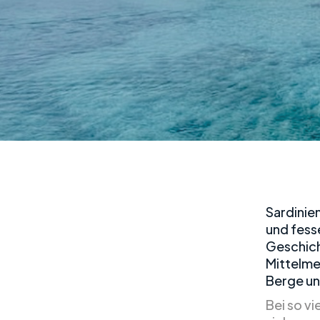
Sardinie
und fesse
Geschicht
Mittelme
Berge un
Bei so vi