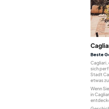
Caglia
Beste G
Cagliari,
sich per
Stadt Ca
etwas zu
Wenn Sie 
in Caglia
entdeck
Geschich