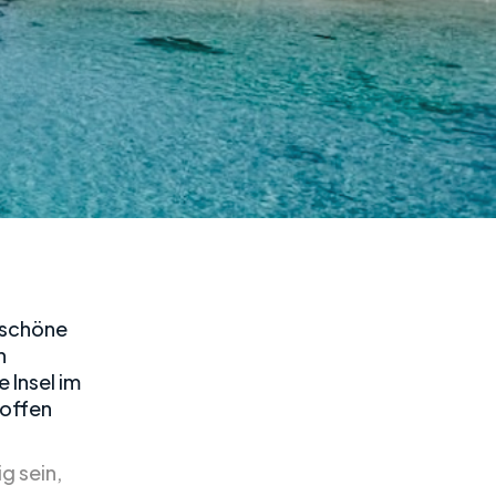
rschöne
n
 Insel im
roffen
g sein,