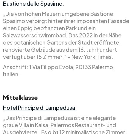
Bastione dello Spasimo
.
„Die von hohen Mauern umgebene Bastione
Spasimo verbirgt hinter ihrer imposanten Fassade
einen üppig bepflanzten Park und ein
Salzwasserschwimmbad. Das 2022 in der Nähe
des botanischen Gartens der Stadt eröffnete,
renovierte Gebäude aus dem 16. Jahrhundert
verfügt über 15 Zimmer.“ – New York Times.
Anschrift: 1 Via Filippo Evola, 90133 Palermo,
Italien.
Mittelklasse
Hotel Principe di Lampedusa
.
„Das Principe di Lampedusa ist eine elegante
graue Villa in Kalsa, Palermos Restaurant- und
Ausgehviertel. Es gibt 12 minimalistische Zimmer,