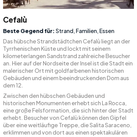
Cefalù
Beste Gegend für:
Strand, Familien, Essen
Das hübsche Strandstädtchen Cefalù liegt an der
Tyrrhenischen Küste und lockt mit seinem
kilometerlangen Sandstrand zahlreiche Besucher
an. Hier auf der Nordseite der Insel ist die Stadt ein
malerischer Ort mit goldfarbenen historischen
Gebäuden und einem beeindruckenden Dom aus
dem 12.
Zwischen den hübschen Gebäuden und
historischen Monumenten erhebt sich La Rocca,
eine große Felsformation, die sich hinter der Stadt
erhebt. Besucher von Cefalù können den Gipfel
über eine weitläufige Treppe, die Salita Saraceno,
erklimmen und von dort aus einen spektakulären