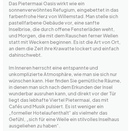
Das Pietermaai Oasis wirkt wie ein
sonnenverwöhntes Refugium, eingebettet in das
farbenfrohe Herz von Willemstad. Man stelle sich
pastellfarbene Gebäude vor, eine sanfte
Inselbrise, die durch offene Fensterläden weht,
und Morgen, die mit dem Rauschen ferner Wellen
statt mit Weckern beginnen. Es ist die Art von Ort,
an dem die Zeit ihre Krawatte lockert und einfach
dahinschwebt.
Im Inneren herrscht eine entspannte und
unkomplizierte Atmosphäre, wie man sie sich nur
wünschen kann. Hier finden Sie gemütliche Räume,
in denen man sich nach dem Erkunden der Insel
wunderbar ausruhen kann, und direkt vor der Tür
liegt das lebhafte Viertel Pietermaai, das mit
Cafés und Musik pulsiert. Es ist weniger ein
„formeller Hotelaufenthalt“ als vielmehr das
Gefühl, „sich für eine Weile ein stilvolles Inselhaus
ausgeliehen zu haben“.