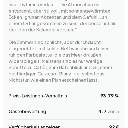
Inselrhythmus verläuft. Die Atmosphäre ist
entspannt, aber stilvoll, mit sonnengewärmten
Ecken, grünen Akzenten und dem Gefühl, „an
einem Ort angekommen zu sein, der besser ist als
der, den der Kalender vorsieht“.
Die Zimmer sind schlicht, aber durchdacht
eingerichtet, mit kühler Bettwäsche und einer
ruhigen Farbpalette, die das Meer draußen
widerspiegelt. Meistens sind es nur wenige
Schritte zu Cafés, zum Hafenblick und zu jenem
beständigen Curaçao-Glanz, der selbst das
Nichtstun wie einen Plan erscheinen lässt.
Preis-Leistungs-Verhältnis
93.79 %
Gästebewertung
4.7
von 5
Verfügbarkeit anzeigen
92 €