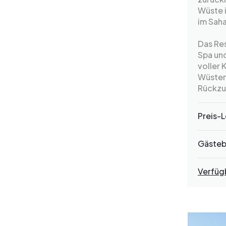
Wüste i
im Saha
Das Res
Spa und
voller
Wüsten
Rückzu
Preis-L
Gäste
Verfüg