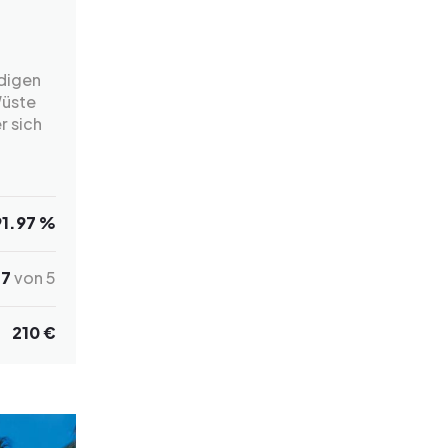
digen
Wüste
r sich
91.97 %
.7
von 5
210 €