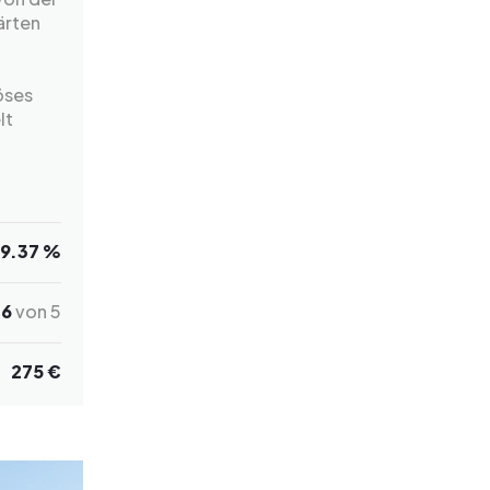
ärten
öses
lt
n
9.37 %
.6
von 5
275 €