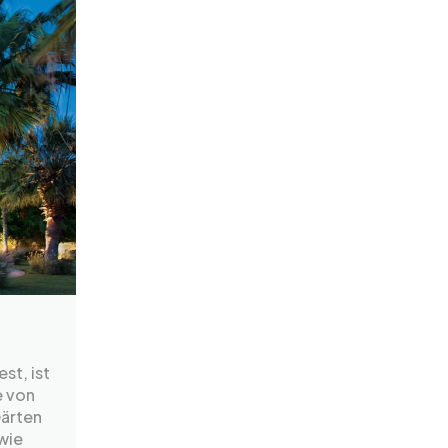
st, ist
e von
ärten
wie