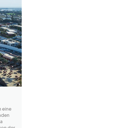
n eine
nden
na
von der