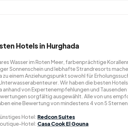
sten Hotels in Hurghada
lares Wasser im Roten Meer, farbenprächtige Korallenr
iger Sonnenschein und lebhafte Strandresorts mach
 zu einem Anziehungspunkt sowohl für Erholungssuc
 Unterwasserabenteurer. Wir haben die besten Hotels 
a anhand von Expertenempfehlungen und Tausenden
ertungen sorgfältig ausgewählt. Alle von uns empf
aben eine Bewertung von mindestens 4 von 5 Sternen
ünstiges Hotel:
Redcon Suites
outique-Hotel:
Casa Cook El Gouna