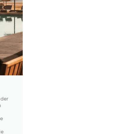
 der
n
ie
ie