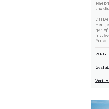
eine pr
und die
Das Bes
Meer, e
genießt
frische
Persona
Preis-L
Gäste
Verfüg