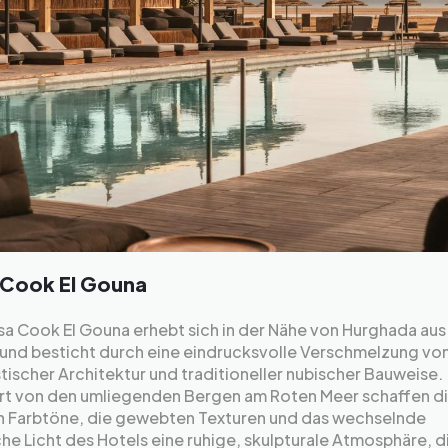
 Cook El Gouna
a Cook El Gouna erhebt sich in der Nähe von Hurghada aus
 und besticht durch eine eindrucksvolle Verschmelzung vo
stischer Architektur und traditioneller nubischer Bauweise.
iert von den umliegenden Bergen am Roten Meer schaffen d
n Farbtöne, die gewebten Texturen und das wechselnde
che Licht des Hotels eine ruhige, skulpturale Atmosphäre, d