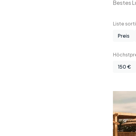
Bestes L
Liste sort
Preis
Höchstpre
150 €