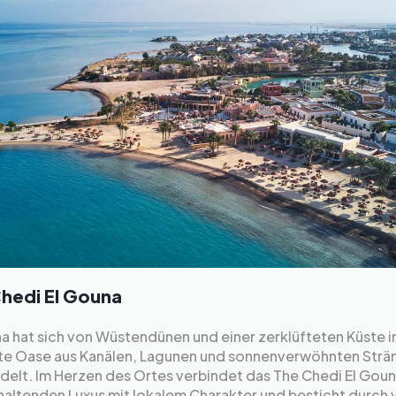
hedi El Gouna
a hat sich von Wüstendünen und einer zerklüfteten Küste i
te Oase aus Kanälen, Lagunen und sonnenverwöhnten Strä
delt. Im Herzen des Ortes verbindet das The Chedi El Gou
altenden Luxus mit lokalem Charakter und besticht durch 