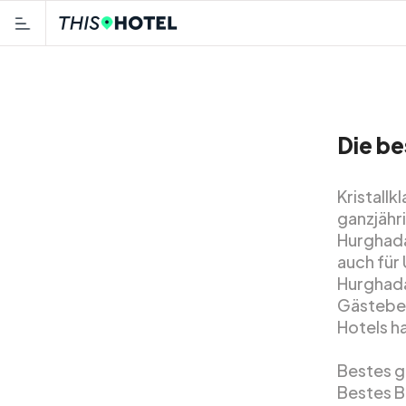
Die be
Kristallk
ganzjähr
Hurghada
auch für
Hurghad
Gästebew
Hotels h
Bestes g
Bestes B