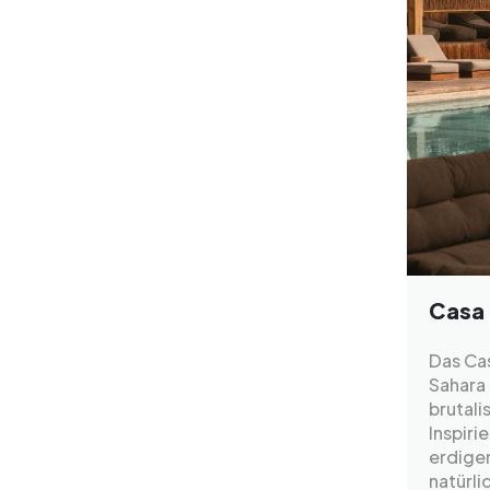
Casa
Das Cas
Sahara
brutali
Inspir
erdige
natürli