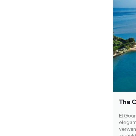
The C
El Goun
elegan
verwan
zurückh