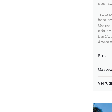
ebenso 
Trotz s
haptis
Gemein
erkunde
bei Co
Abente
Preis-L
Gäste
Verfüg