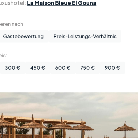
uxushotel:
La Maison Bleue El Gouna
ieren nach:
Gästebewertung
Preis-Leistungs-Verhältnis
is:
300 €
450 €
600 €
750 €
900 €