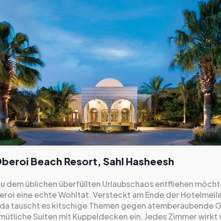
beroi Beach Resort, Sahl Hasheesh
 dem üblichen überfüllten Urlaubschaos entfliehen möchte
eroi eine echte Wohltat. Versteckt am Ende der Hotelmeil
da tauscht es kitschige Themen gegen atemberaubende G
ütliche Suiten mit Kuppeldecken ein. Jedes Zimmer wirkt 