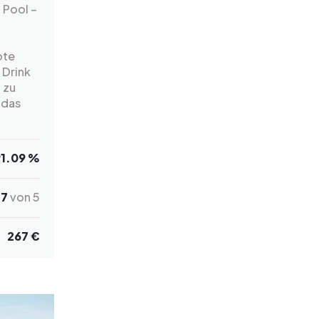
 Pool –
ote
 Drink
 zu
 das
91.09 %
.7
von 5
267 €