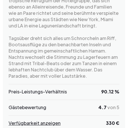
tropische Refugium der Hotelgruppe, das sich
ebenso an Alleinreisende, Freunde und Familien
wie an Paare richtet und seine berühmte verspielte
urbane Energie aus Städten wie New York, Miami
und LA in eine Lagunenlandschaft bringt.
Tagsüber dreht sich alles um Schnorcheln am Riff,
Bootsausflüge zu den benachbarten Inseln und
Entspannung im gemeinschaftlichen Hamam.
Nachts wechselt die Stimmung zu Lagerfeuern am
Strand mit Tribal-Beats oder zum Tanzen in einem
lebhaften Nachtclub über dem Wasser. Das
Paradies, aber mit voller Lautstärke.
Preis-Leistungs-Verhältnis
90.12 %
Gästebewertung
4.7
von 5
Verfügbarkeit anzeigen
330 €