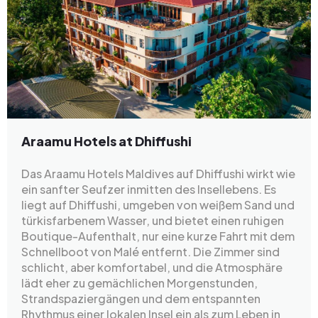
Araamu Hotels at Dhiffushi
Das Araamu Hotels Maldives auf Dhiffushi wirkt wie
ein sanfter Seufzer inmitten des Insellebens. Es
liegt auf Dhiffushi, umgeben von weißem Sand und
türkisfarbenem Wasser, und bietet einen ruhigen
Boutique-Aufenthalt, nur eine kurze Fahrt mit dem
Schnellboot von Malé entfernt. Die Zimmer sind
schlicht, aber komfortabel, und die Atmosphäre
lädt eher zu gemächlichen Morgenstunden,
Strandspaziergängen und dem entspannten
Rhythmus einer lokalen Insel ein als zum Leben in