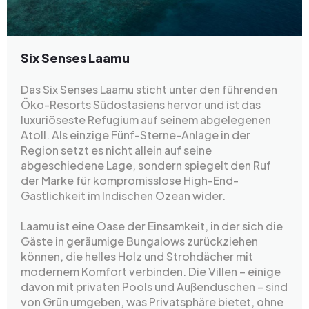
Six Senses Laamu
Das Six Senses Laamu sticht unter den führenden
Öko-Resorts Südostasiens hervor und ist das
luxuriöseste Refugium auf seinem abgelegenen
Atoll. Als einzige Fünf-Sterne-Anlage in der
Region setzt es nicht allein auf seine
abgeschiedene Lage, sondern spiegelt den Ruf
der Marke für kompromisslose High-End-
Gastlichkeit im Indischen Ozean wider.
Laamu ist eine Oase der Einsamkeit, in der sich die
Gäste in geräumige Bungalows zurückziehen
können, die helles Holz und Strohdächer mit
modernem Komfort verbinden. Die Villen – einige
davon mit privaten Pools und Außenduschen – sind
von Grün umgeben, was Privatsphäre bietet, ohne