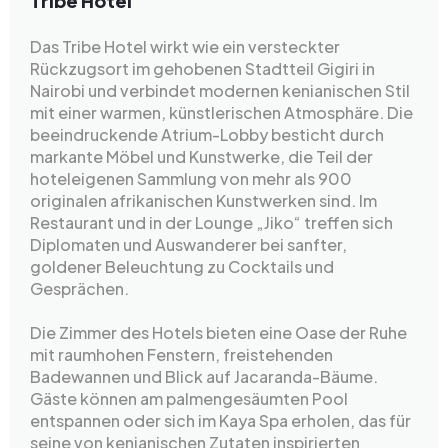
Tribe Hotel
Das Tribe Hotel wirkt wie ein versteckter
Rückzugsort im gehobenen Stadtteil Gigiri in
Nairobi und verbindet modernen kenianischen Stil
mit einer warmen, künstlerischen Atmosphäre. Die
beeindruckende Atrium-Lobby besticht durch
markante Möbel und Kunstwerke, die Teil der
hoteleigenen Sammlung von mehr als 900
originalen afrikanischen Kunstwerken sind. Im
Restaurant und in der Lounge „Jiko“ treffen sich
Diplomaten und Auswanderer bei sanfter,
goldener Beleuchtung zu Cocktails und
Gesprächen.
Die Zimmer des Hotels bieten eine Oase der Ruhe
mit raumhohen Fenstern, freistehenden
Badewannen und Blick auf Jacaranda-Bäume.
Gäste können am palmengesäumten Pool
entspannen oder sich im Kaya Spa erholen, das für
seine von kenianischen Zutaten inspirierten