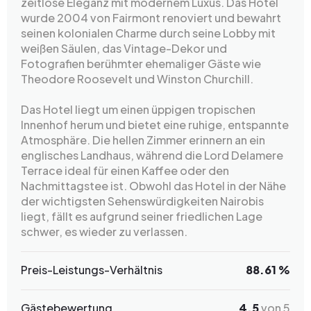
zeitlose Eleganz mit modernem Luxus. Das Hotel
wurde 2004 von Fairmont renoviert und bewahrt
seinen kolonialen Charme durch seine Lobby mit
weißen Säulen, das Vintage-Dekor und
Fotografien berühmter ehemaliger Gäste wie
Theodore Roosevelt und Winston Churchill.
Das Hotel liegt um einen üppigen tropischen
Innenhof herum und bietet eine ruhige, entspannte
Atmosphäre. Die hellen Zimmer erinnern an ein
englisches Landhaus, während die Lord Delamere
Terrace ideal für einen Kaffee oder den
Nachmittagstee ist. Obwohl das Hotel in der Nähe
der wichtigsten Sehenswürdigkeiten Nairobis
liegt, fällt es aufgrund seiner friedlichen Lage
schwer, es wieder zu verlassen.
Preis-Leistungs-Verhältnis
88.61 %
Gästebewertung
4.5
von 5