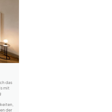
och das
s mit
g
keiten,
ten der