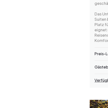
geschäf
Das Un
Suiten
Platz f
eignet 
Reisen
Komfor
Preis-L
Gäste
Verfüg