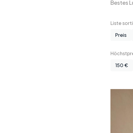
Bestes L
Liste sort
Preis
Höchstpre
150 €