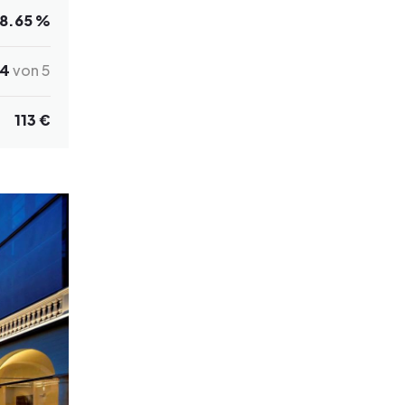
8.65 %
.4
von 5
113 €