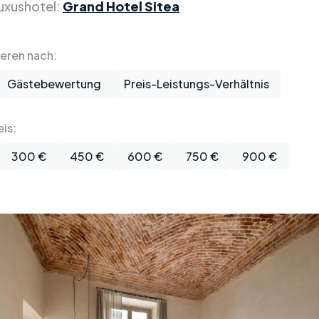
uxushotel:
Grand Hotel Sitea
ieren nach:
Gästebewertung
Preis-Leistungs-Verhältnis
is:
300 €
450 €
600 €
750 €
900 €