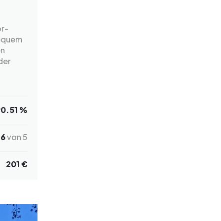
or-
bequem
en
der
90.51 %
.6
von 5
201 €