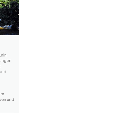
urin
dungen,
t
 und
em
een und