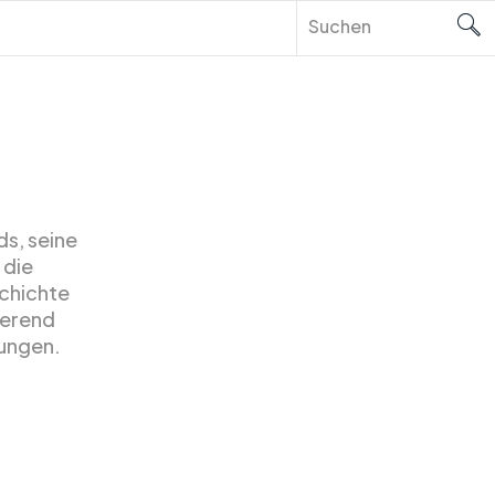
s, seine
 die
schichte
sierend
ungen.