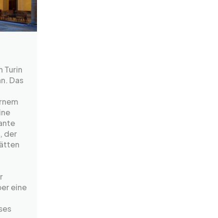
n Turin
an. Das
ernem
ine
ante
, der
hätten
r
er eine
ses