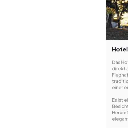
Hotel
Das Hot
direkt 
Flughaf
traditi
einer 
Es ist 
Besicht
Herumf
elegant