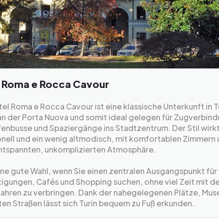
 Roma e Rocca Cavour
el Roma e Rocca Cavour ist eine klassische Unterkunft in T
an der Porta Nuova und somit ideal gelegen für Zugverbin
enbusse und Spaziergänge ins Stadtzentrum. Der Stil wirk
onell und ein wenig altmodisch, mit komfortablen Zimmern
entspannten, unkomplizierten Atmosphäre.
eine gute Wahl, wenn Sie einen zentralen Ausgangspunkt für
igungen, Cafés und Shopping suchen, ohne viel Zeit mit d
ahren zu verbringen. Dank der nahegelegenen Plätze, Mus
en Straßen lässt sich Turin bequem zu Fuß erkunden.