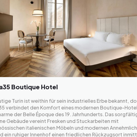
35 Boutique Hotel
tige Turin ist weithin für sein industrielles Erbe bekannt, d
35 verbindet den Komfort eines modernen Boutique-Hotel
rme der Belle Époque des 19. Jahrhunderts. Das sorgfälti
ene Gebäude vereint Fresken und Stuckarbeiten mit
nössischen italienischen Möbeln und modernen Annehmlich
 ein ruhiger Innenhof einen friedlichen Rückzugsort inmit