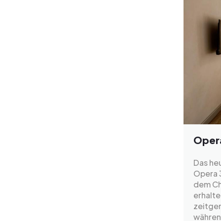
Opera
Das heu
Opera 
dem Cha
erhalt
zeitge
während