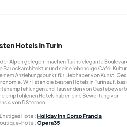
sten Hotels in Turin
der Alpen gelegen, machen Turins elegante Boulevard
e Barockarchitektur und seine lebendige Café-Kultur
 einem Anziehungspunkt für Liebhaber von Kunst, Ge
onomie. Wir listen die besten Hotels in Turin auf, ba
ertenempfehlungen und Tausenden von Gästebewert
ere empfohlenen Hotels haben eine Bewertung von
ns 4 von 5 Sternen.
ünstiges Hotel:
Holiday Inn Corso Francia
outique-Hotel:
Opera35