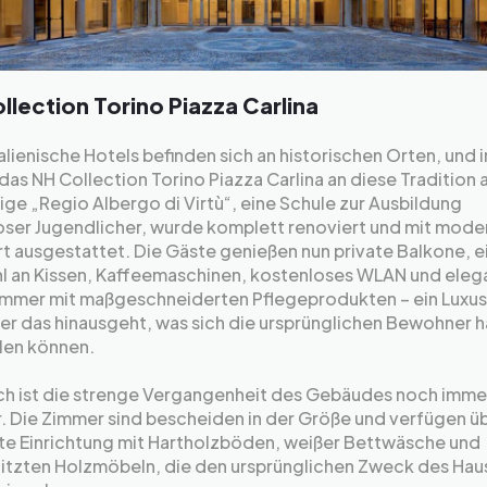
llection Torino Piazza Carlina
talienische Hotels befinden sich an historischen Orten, und i
das NH Collection Torino Piazza Carlina an diese Tradition 
ge „Regio Albergo di Virtù“, eine Schule zur Ausbildung
loser Jugendlicher, wurde komplett renoviert und mit mod
 ausgestattet. Die Gäste genießen nun private Balkone, e
l an Kissen, Kaffeemaschinen, kostenloses WLAN und eleg
mmer mit maßgeschneiderten Pflegeprodukten – ein Luxus
er das hinausgeht, was sich die ursprünglichen Bewohner 
len können.
h ist die strenge Vergangenheit des Gebäudes noch imme
. Die Zimmer sind bescheiden in der Größe und verfügen üb
hte Einrichtung mit Hartholzböden, weißer Bettwäsche und
itzten Holzmöbeln, die den ursprünglichen Zweck des Hau