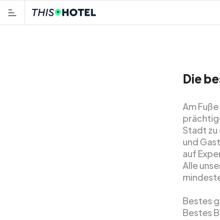
Die be
Am Fuße 
prächtig
Stadt zu
und Gastr
auf Exp
Alle uns
mindeste
Bestes g
Bestes B