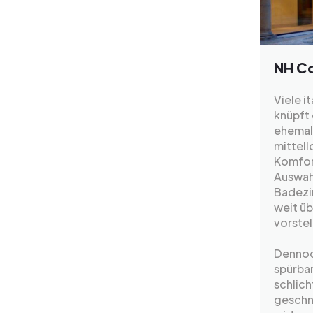
NH Co
Viele i
knüpft 
ehemali
mittel
Komfort
Auswah
Badezi
weit üb
vorstel
Dennoc
spürbar
schlic
geschn