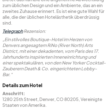
zum üblichen Design und ein Ambiente, das an ein
zweites Zuhause erinnert. Es ist eine gute Wahl für
alle, die der üblichen Hotelästhetik überdrüssig
sind.
Telegraph
Rezension:
„Ein stilvolles Boutique-Hotel im Herzen von
Denvers angesagtem RiNo (River North) Arts
District, mit einer dekadenten, vom Paris des 17.
Jahrhunderts inspirierten Inneneinrichtung und
einer spektakulären, von den New Yorker Cocktail-
Zauberern Death & Co. eingerichteten Lobby-
Bar.“
Details zum Hotel
Anschrift:
1280 25th Street, Denver, CO 80205, Vereinigte
Staaten von Amerika.