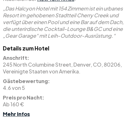
„Das Halcyon Hotel mit 154 Zimmern ist ein urbanes
Resort im gehobenen Stadtteil Cherry Creek und
verfügt über einen Pool und eine Bar auf dem Dach,
die unterirdische Cocktail-Lounge B&GC und eine
„Gear Garage“ mit Leih-Outdoor-Ausrüstung.“
Details zum Hotel
Anschrift:
245 North Columbine Street, Denver, CO, 80206,
Vereinigte Staaten von Amerika.
Gästebewertung:
4.6 von 5
Preis pro Nacht:
Ab 160 €
Mehr Infos