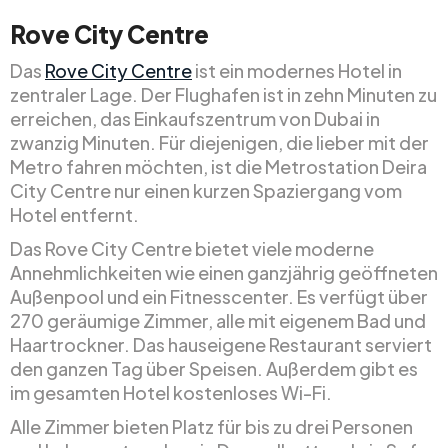
Rove City Centre
Das
Rove City Centre
ist ein modernes Hotel in
zentraler Lage. Der Flughafen ist in zehn Minuten zu
erreichen, das Einkaufszentrum von Dubai in
zwanzig Minuten. Für diejenigen, die lieber mit der
Metro fahren möchten, ist die Metrostation Deira
City Centre nur einen kurzen Spaziergang vom
Hotel entfernt.
Das Rove City Centre bietet viele moderne
Annehmlichkeiten wie einen ganzjährig geöffneten
Außenpool und ein Fitnesscenter. Es verfügt über
270 geräumige Zimmer, alle mit eigenem Bad und
Haartrockner. Das hauseigene Restaurant serviert
den ganzen Tag über Speisen. Außerdem gibt es
im gesamten Hotel kostenloses Wi-Fi.
Alle Zimmer bieten Platz für bis zu drei Personen