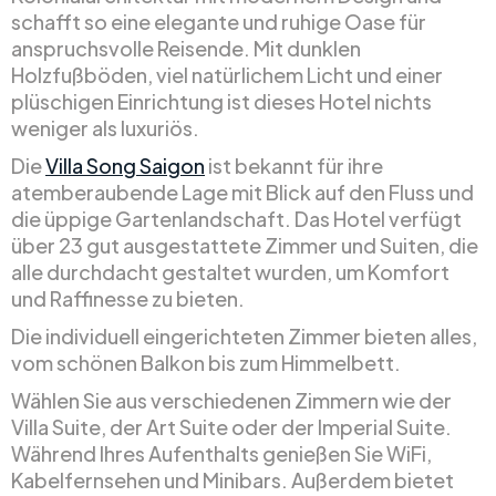
schafft so eine elegante und ruhige Oase für
anspruchsvolle Reisende. Mit dunklen
Holzfußböden, viel natürlichem Licht und einer
plüschigen Einrichtung ist dieses Hotel nichts
weniger als luxuriös.
Die
Villa Song Saigon
ist bekannt für ihre
atemberaubende Lage mit Blick auf den Fluss und
die üppige Gartenlandschaft. Das Hotel verfügt
über 23 gut ausgestattete Zimmer und Suiten, die
alle durchdacht gestaltet wurden, um Komfort
und Raffinesse zu bieten.
Die individuell eingerichteten Zimmer bieten alles,
vom schönen Balkon bis zum Himmelbett.
Wählen Sie aus verschiedenen Zimmern wie der
Villa Suite, der Art Suite oder der Imperial Suite.
Während Ihres Aufenthalts genießen Sie WiFi,
Kabelfernsehen und Minibars. Außerdem bietet