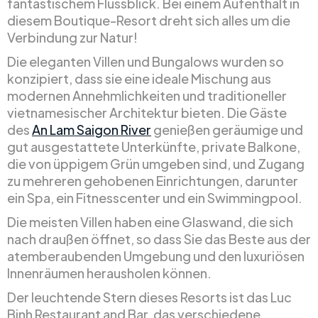
fantastischem Flussblick. Bei einem Aufenthalt in
diesem Boutique-Resort dreht sich alles um die
Verbindung zur Natur!
Die eleganten Villen und Bungalows wurden so
konzipiert, dass sie eine ideale Mischung aus
modernen Annehmlichkeiten und traditioneller
vietnamesischer Architektur bieten. Die Gäste
des
An Lam Saigon River
genießen geräumige und
gut ausgestattete Unterkünfte, private Balkone,
die von üppigem Grün umgeben sind, und Zugang
zu mehreren gehobenen Einrichtungen, darunter
ein Spa, ein Fitnesscenter und ein Swimmingpool.
Die meisten Villen haben eine Glaswand, die sich
nach draußen öffnet, so dass Sie das Beste aus der
atemberaubenden Umgebung und den luxuriösen
Innenräumen herausholen können.
Der leuchtende Stern dieses Resorts ist das Luc
Binh Restaurant and Bar, das verschiedene