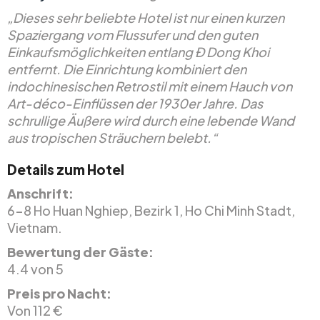
„Dieses sehr beliebte Hotel ist nur einen kurzen
Spaziergang vom Flussufer und den guten
Einkaufsmöglichkeiten entlang Ð Dong Khoi
entfernt. Die Einrichtung kombiniert den
indochinesischen Retrostil mit einem Hauch von
Art-déco-Einflüssen der 1930er Jahre. Das
schrullige Äußere wird durch eine lebende Wand
aus tropischen Sträuchern belebt.“
Details zum Hotel
Anschrift:
6-8 Ho Huan Nghiep, Bezirk 1, Ho Chi Minh Stadt,
Vietnam.
Bewertung der Gäste:
4.4 von 5
Preis pro Nacht:
Von 112 €