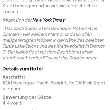
Stadt bewegen und so viel wie möglich sehen
können.
Rezension der
New York Times
:
„Das Bach Suites ist ein Boutique-Hotel mit 36
Zimmern, viel weißem Marmor und stilvollen,
maßgefertigten Möbeln in der Nähe des belebten
Turtle Lake Teichs und des Kreisverkehrs in District
3. Der kleine Pool auf dem Dach bietet einen
atemberaubenden Blick auf das Stadtzentrum.
Details zum Hotel
Anschrift:
10A Phạm Ngọc Thạch, Bezirk 3, Ho Chi Minh Stadt,
Vietnam.
Bewertung der Gäste:
4.4 von 5