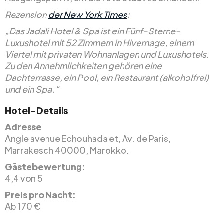
Rezension
der New York Times
:
„Das Jadali Hotel & Spa ist ein Fünf-Sterne-
Luxushotel mit 52 Zimmern in Hivernage, einem
Viertel mit privaten Wohnanlagen und Luxushotels.
Zu den Annehmlichkeiten gehören eine
Dachterrasse, ein Pool, ein Restaurant (alkoholfrei)
und ein Spa.“
Hotel-Details
Adresse
Angle avenue Echouhada et, Av. de Paris,
Marrakesch 40000, Marokko.
Gästebewertung:
4,4 von 5
Preis pro Nacht:
Ab 170 €