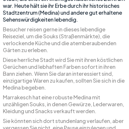
war. Heute hält sie ihr Erbe durch ihr historisches
Stadtzentrum (Medina) und andere gut erhaltene
Sehenswürdigkeiten lebendig.
Besucher reisen gerne in dieses lebendige
Reiseziel, um die Souks (Straßenmärkte), die
verlockende Küche und die atemberaubenden
Gärten zu erleben.
Diese herrliche Stadt wird Sie mit ihren köstlichen
Gerüchen und lebhaften Farben sofort in ihren
Bann ziehen. Wenn Sie daran interessiert sind,
einzigartige Waren zu kaufen, sollten Sie sich in die
Medina begeben.
Marrakesch hat eine robuste Medina mit
unzähligen Souks, in denen Gewürze, Lederwaren,
Kleidung und Snacks verkauft werden.
Sie könnten sich dort stundenlang verlaufen, aber
vergessen Sie nicht, eine Pause einzulegen und