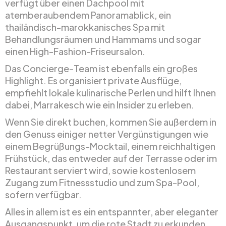
verfügt über einen Dachpool mit
atemberaubendem Panoramablick, ein
thailändisch-marokkanisches Spa mit
Behandlungsräumen und Hammams und sogar
einen High-Fashion-Friseursalon.
Das Concierge-Team ist ebenfalls ein großes
Highlight. Es organisiert private Ausflüge,
empfiehlt lokale kulinarische Perlen und hilft Ihnen
dabei, Marrakesch wie ein Insider zu erleben.
Wenn Sie direkt buchen, kommen Sie außerdem in
den Genuss einiger netter Vergünstigungen wie
einem Begrüßungs-Mocktail, einem reichhaltigen
Frühstück, das entweder auf der Terrasse oder im
Restaurant serviert wird, sowie kostenlosem
Zugang zum Fitnessstudio und zum Spa-Pool,
sofern verfügbar.
Alles in allem ist es ein entspannter, aber eleganter
Ausgangspunkt, um die rote Stadt zu erkunden.