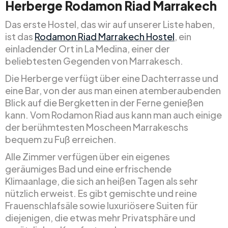
Herberge Rodamon Riad Marrakech
Das erste Hostel, das wir auf unserer Liste haben,
ist das
Rodamon Riad Marrakech Hostel
, ein
einladender Ort in La Medina, einer der
beliebtesten Gegenden von Marrakesch.
Die Herberge verfügt über eine Dachterrasse und
eine Bar, von der aus man einen atemberaubenden
Blick auf die Bergketten in der Ferne genießen
kann. Vom Rodamon Riad aus kann man auch einige
der berühmtesten Moscheen Marrakeschs
bequem zu Fuß erreichen.
Alle Zimmer verfügen über ein eigenes
geräumiges Bad und eine erfrischende
Klimaanlage, die sich an heißen Tagen als sehr
nützlich erweist. Es gibt gemischte und reine
Frauenschlafsäle sowie luxuriösere Suiten für
diejenigen, die etwas mehr Privatsphäre und