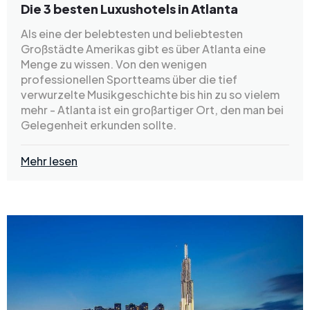
Die 3 besten Luxushotels in Atlanta
Als eine der belebtesten und beliebtesten
Großstädte Amerikas gibt es über Atlanta eine
Menge zu wissen. Von den wenigen
professionellen Sportteams über die tief
verwurzelte Musikgeschichte bis hin zu so vielem
mehr - Atlanta ist ein großartiger Ort, den man bei
Gelegenheit erkunden sollte.
Mehr lesen