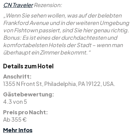
CN Traveler
Rezension:
„Wenn Sie sehen wollen, was auf der belebten
Frankford Avenue und in der weiteren Umgebung
von Fishtown passiert, sind Sie hier genau richtig.
Bonus: Es ist eines der durchdachtesten und
komfortabelsten Hotels der Stadt – wenn man
überhaupt ein Zimmer bekommt.“
Details zum Hotel
Anschrift:
1355 N Front St, Philadelphia, PA 19122, USA.
Gästebewertung:
4.3 von 5
Preis pro Nacht:
Ab 355 €
Mehr Infos