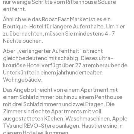
nur wenige Schritte vom Rittenhouse Square
entfernt.
Ähnlich wie das Roost East Market ist es ein
Boutique-Hotel für längere Aufenthalte. Um hier
zu übernachten, müssen Sie mindestens 4-7
Nächte buchen.
Aber „verlängerter Aufenthalt“ ist nicht
gleichbedeutend mit schäbig. Dieses ultra-
luxuriöse Hotel verfügt über 27 atemberaubende
Unterkünfte in einem jahrhundertealten
Wohngebäude.
Das Angebot reicht von einem Apartment mit
einem Schlafzimmer bis hin zu einem Penthouse
mit drei Schlafzimmern und zwei Etagen. Die
Zimmer sind echte Apartments mit voll
ausgestatteten Küchen, Waschmaschinen, Apple
TVs und REVO-Stereoanlagen. Haustiere sind in
diesem Hotel willkommen.