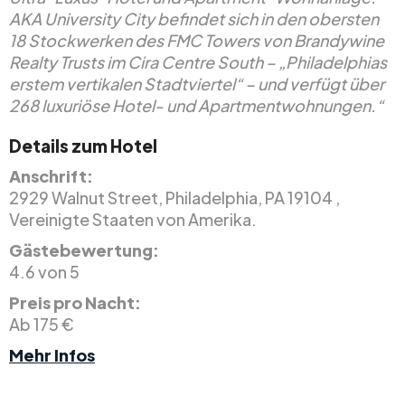
AKA University City befindet sich in den obersten
18 Stockwerken des FMC Towers von Brandywine
Realty Trusts im Cira Centre South – „Philadelphias
erstem vertikalen Stadtviertel“ – und verfügt über
268 luxuriöse Hotel- und Apartmentwohnungen.“
Details zum Hotel
Anschrift:
2929 Walnut Street, Philadelphia, PA 19104 ,
Vereinigte Staaten von Amerika.
Gästebewertung:
4.6 von 5
Preis pro Nacht:
Ab 175 €
Mehr Infos