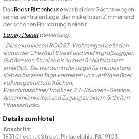
Das
Roost Rittenhouse
war bei den Gästen wegen
seiner zentralen Lage, der makellosen Zimmer und
der schönen Einrichtung beliebt.
Lonely Planet
Bewertung:
„Diese luxuriösen ROOST-Wohnungen befinden
sich in der Chestnut Street und sind in großzügigen
Größen von Studios bis zu zwei Schlafzimmern
erhältlich. Sie werden in der Regel für mindestens
sieben bis zehn Tage vermietet und verfügen über
voll ausgestattete Küchen,
Waschmaschine/Trockner, 24-Stunden-Service,
Annehmlichkeiten und Zugang zu einem örtlichen
Fitnessstudio.“
Details zum Hotel
Anschrift:
1831 Chestnut Street, Philadelphia, PA 19103,