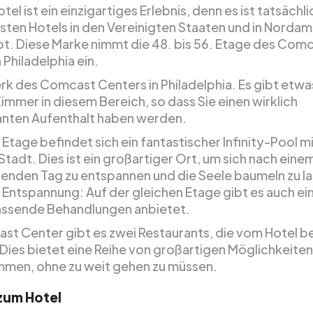
tel ist ein einzigartiges Erlebnis, denn es ist tatsächli
sten Hotels in den Vereinigten Staaten und in Nordam
t. Diese Marke nimmt die 48. bis 56. Etage des Com
 Philadelphia ein.
k des Comcast Centers in Philadelphia. Es gibt etw
immer in diesem Bereich, so dass Sie einen wirklich
anten Aufenthalt haben werden.
. Etage befindet sich ein fantastischer Infinity-Pool mi
Stadt. Dies ist ein großartiger Ort, um sich nach eine
enden Tag zu entspannen und die Seele baumeln zu la
Entspannung: Auf der gleichen Etage gibt es auch ein
ssende Behandlungen anbietet.
st Center gibt es zwei Restaurants, die vom Hotel b
Dies bietet eine Reihe von großartigen Möglichkeiten
men, ohne zu weit gehen zu müssen.
 zum Hotel