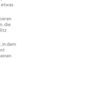
 etwas
oberen
n, die
Ritz
, in dem
ant
 einen