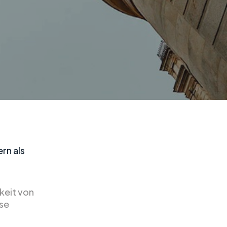
rn als
keit von
ese