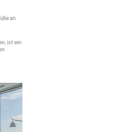
ülle an
n, ist ein
en