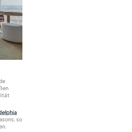
de
oßen
ität
delphia
easons, so
en.