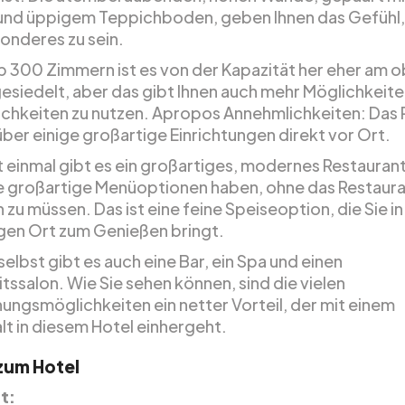
nd üppigem Teppichboden, geben Ihnen das Gefühl,
onderes zu sein.
p 300 Zimmern ist es von der Kapazität her eher am 
esiedelt, aber das gibt Ihnen auch mehr Möglichkeite
chkeiten zu nutzen. Apropos Annehmlichkeiten: Das 
über einige großartige Einrichtungen direkt vor Ort.
 einmal gibt es ein großartiges, modernes Restaurant
ge großartige Menüoptionen haben, ohne das Restaur
 zu müssen. Das ist eine feine Speiseoption, die Sie in
gen Ort zum Genießen bringt.
selbst gibt es auch eine Bar, ein Spa und einen
tssalon. Wie Sie sehen können, sind die vielen
ungsmöglichkeiten ein netter Vorteil, der mit einem
lt in diesem Hotel einhergeht.
 zum Hotel
t: