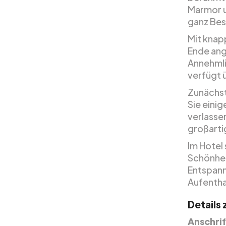
Marmor u
ganz Bes
Mit knap
Ende ang
Annehmli
verfügt 
Zunächst
Sie eini
verlassen
großarti
Im Hotel 
Schönhei
Entspann
Aufentha
Details
Anschrif