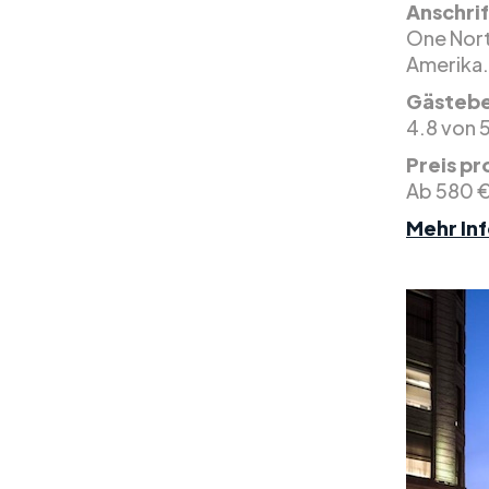
Anschrif
One North
Amerika.
Gästeb
4.8 von 
Preis pr
Ab 580 
Mehr Inf