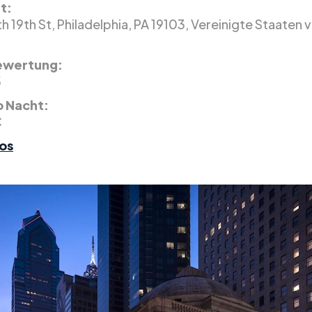
t:
 19th St, Philadelphia, PA 19103, Vereinigte Staaten 
ewertung:
5
o Nacht:
€
os