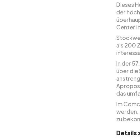
Dieses Ho
der höch
überhaup
Center in
Stockwer
als 200 Z
interess
In der 57
über die 
anstreng
Apropos 
das umfa
Im Comca
werden. 
zu bekom
Details