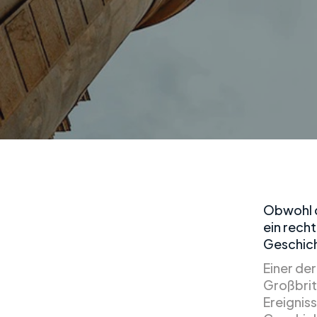
Obwohl d
ein recht
Geschich
Einer de
Großbrit
Ereigniss