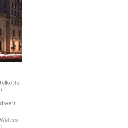
otelkette
n
ld wert
 Welt so
t