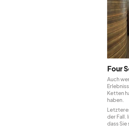
Four S
Auch wen
Erlebnis
Ketten ha
haben.
Letzteres
der Fall.
dass Sie 