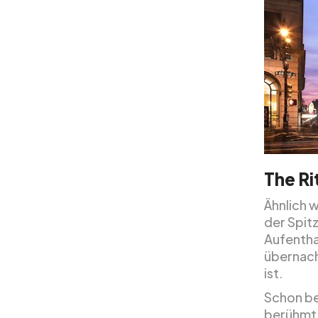
The Ri
Ähnlich 
der Spit
Aufentha
übernach
ist.
Schon be
berühmt 