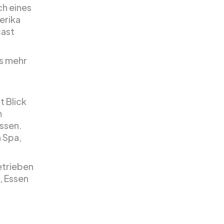
ch eines
erika
cast
as mehr
t Blick
m
ssen.
 Spa,
etrieben
, Essen