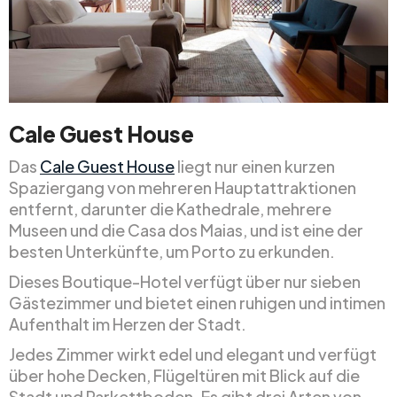
Cale Guest House
Das
Cale Guest House
liegt nur einen kurzen
Spaziergang von mehreren Hauptattraktionen
entfernt, darunter die Kathedrale, mehrere
Museen und die Casa dos Maias, und ist eine der
besten Unterkünfte, um Porto zu erkunden.
Dieses Boutique-Hotel verfügt über nur sieben
Gästezimmer und bietet einen ruhigen und intimen
Aufenthalt im Herzen der Stadt.
Jedes Zimmer wirkt edel und elegant und verfügt
über hohe Decken, Flügeltüren mit Blick auf die
Stadt und Parkettboden. Es gibt drei Arten von