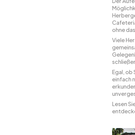
Der Aufen
Möglichke
Herberge
Cafeteri
ohne das
Viele He
gemeinsa
Gelegenh
schließe
Egal, ob
einfach 
erkunden
unvergess
Lesen Si
entdeck