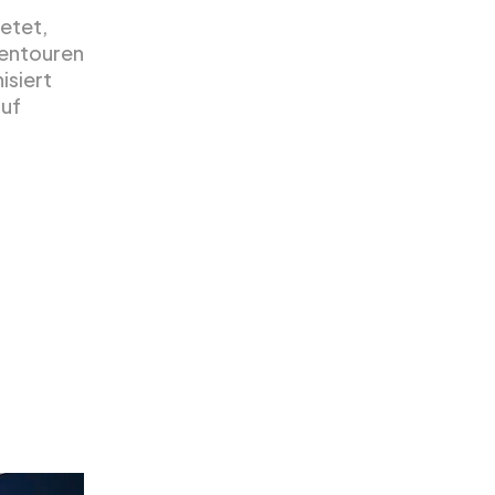
ietet,
pentouren
isiert
auf