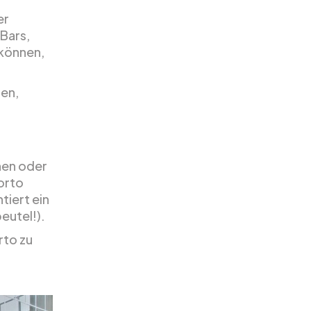
er
Bars,
 können,
ben,
nen oder
orto
tiert ein
eutel!).
rto zu