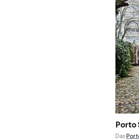
Porto 
Das
Port