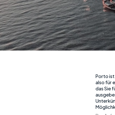
Porto is
also für 
das Sie 
ausgeben
Unterkün
Möglichk