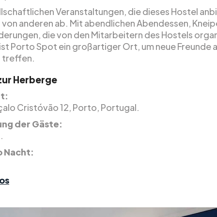
llschaftlichen Veranstaltungen, die dieses Hostel anb
 von anderen ab. Mit abendlichen Abendessen, Knei
erungen, die von den Mitarbeitern des Hostels organ
ist Porto Spot ein großartiger Ort, um neue Freunde 
 treffen.
 zur Herberge
t:
alo Cristóvão 12, Porto, Portugal.
ng der Gäste:
.
o Nacht:
os