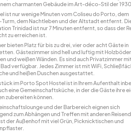
einem charmanten Gebäude im Art-déco-Stil der 1930
el ist nur wenige Minuten vom Coliseu do Porto, dem
-Turm, dem Nachtleben und der Altstadt entfernt. Di
ion Trinidad ist nur 7 Minuten entfernt, so dass der R
cht zu erreichen ist.
r bieten Platz für bis zu drei, vier oder acht Gäste in
tten. Gästezimmer sind hell und luftig mit Holzböde
nen und weißen Wänden. Es sind auch Privatzimmer mi
Bad verfügbar. Jedes Zimmer ist mit WiFi, Schließfäc
he und heißen Duschen ausgestattet.
tück im Porto Spot Hostel ist in Ihrem Aufenthalt inb
auch eine Gemeinschaftsküche, in der die Gäste ihre 
en zubereiten können.
inschaftslounge und der Barbereich eignen sich
gend zum Abhängen und Treffen mit anderen Reisen
ist der Außenhof mit viel Grün, Picknicktischen und
npflaster.