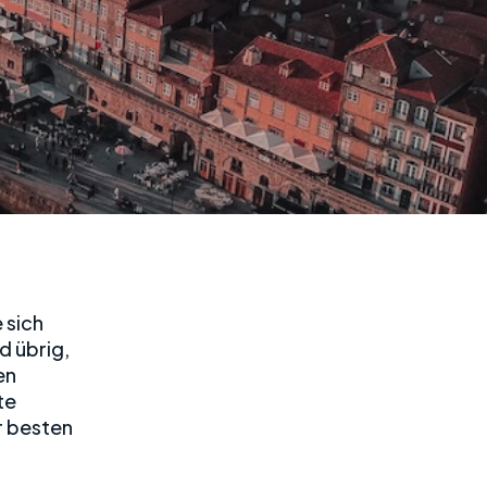
 sich
d übrig,
en
te
r besten