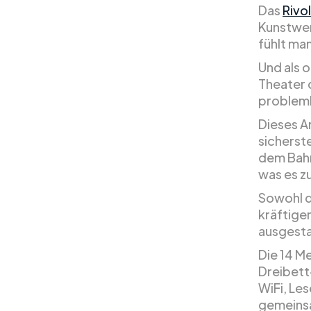
Das
Rivo
Kunstwer
fühlt man
Und als o
Theater 
probleml
Dieses A
sicherst
dem Bahn
was es z
Sowohl d
kräftige
ausgesta
Die 14 M
Dreibett
WiFi, Le
gemeinsa