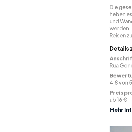
Die gese
heben es
und Wand
werden, 
Reisen zu
Details
Anschrif
Rua Gonç
Bewertu
4,8 von 5
Preis pr
ab 16 €
Mehr Inf