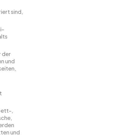
ert sind,
i-
lts
r der
hn und
eiten,
t
ett-,
sche,
werden
tten und