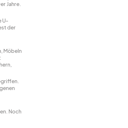
er Jahre.
e U-
est der
n, Möbeln
t
hern,
egriffen.
eigenen
den. Noch