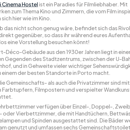
li Cinema Hostel
ist ein Paradies für Filmliebhaber. Mit
ken zum Thema Kino und Zimmern, die vom Film inspiri
 sich hier wie im Kino.
b das nicht schon genug wäre, befindet sich das Rivol
direkt gegenüber, so dass ihr während eures Aufentha
os eine Vorstellung besuchen könnt!
rt-Déco-Gebäude aus den 1930er Jahren liegt in eine
en Gegenden des Stadtzentrums, zwischen der U-Ba
hof, und in Gehweite vieler wichtiger Sehenswürdigk
u einem der besten Standorte in Porto macht.
ie Gemeinschafts- als auch die Privatzimmer sind mit
n Farbtupfern, Filmpostern und verspielter Wandkuns
ttet.
ehrbettzimmer verfügen über Einzel-, Doppel-, Zweib
- oder Vierbettzimmer, die mit Handtüchern, Bettwä
selampen und Spinden ausgestattet sind. Die Bäder 
m genutzt und umfassen sechs Gemeinschaftstoile