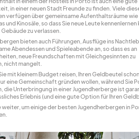
thalt in einem der Hostels in Porto ist auch eine gute
it, in einer neuen Stadt Freunde zu finden. Viele dies
n verfügen über gemeinsame Aufenthaltsräume wie 
as und Kinosäle, so dass Sie neue Leute kennenlernen
 Gebäude zu verlassen.
rbergen bieten auch Führungen, Ausflüge ins Nachtle
me Abendessen und Spieleabende an, so dass es an
eiten, neue Freundschaften mit Gleichgesinnten zu
n, nicht mangelt.
 Sie mit kleinem Budget reisen, Ihren Geldbeutel scho
nur eine Gemeinschaft gründen wollen, während Sie P
, die Unterbringung in einer Jugendherberge ist garan
liches Erlebnis (und eine gute Option für Ihren Geldb
e weiter, um einige der besten Jugendherbergen in Po
en.