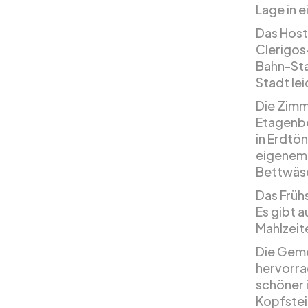
Lage in 
Das Host
Clerigos
Bahn-Stat
Stadt lei
Die Zimme
Etagenbe
in Erdtö
eigenem 
Bettwäsc
Das Frühs
Es gibt 
Mahlzeit
Die Geme
hervorra
schöner 
Kopfstei