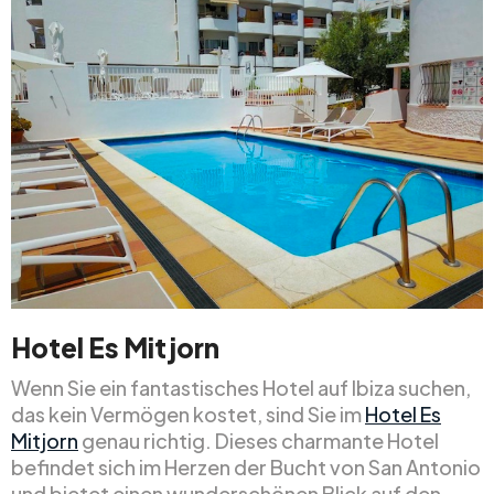
Hotel Es Mitjorn
Wenn Sie ein fantastisches Hotel auf Ibiza suchen,
das kein Vermögen kostet, sind Sie im
Hotel Es
Mitjorn
genau richtig. Dieses charmante Hotel
befindet sich im Herzen der Bucht von San Antonio
und bietet einen wunderschönen Blick auf den