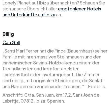
Lonely Planet auf Ibiza übernachten? Schauen Sie
sich unsere Übersicht aller
empfohlenen Hotels
und Unterkünfte auf Ibiza
an.
Billig
Can Gall
.
„Santi Marí Ferrer hat die Finca (Bauernhaus) seiner
Familie mit ihren massiven Steinmauern und den
einheimischen Savina-Holzbalken zu einem der
freundlichsten und komfortabelsten
Landgasthöfe der Insel umgebaut. Die Zimmer
sind riesig, mit originalen Steinbögen, die Schlaf-
und Badbereich voneinander trennen.“ – Fodor’s.
Anschrift: Ctra. San Juan, km 17,2, Sant Joan de
Labritja, 07812, Ibiza, Spanien.