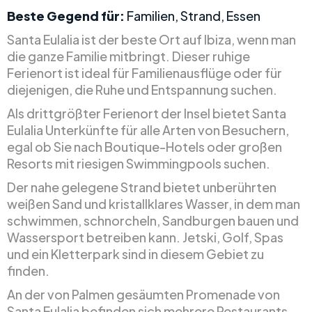
Beste Gegend für:
Familien, Strand, Essen
Santa Eulalia ist der beste Ort auf Ibiza, wenn man
die ganze Familie mitbringt. Dieser ruhige
Ferienort ist ideal für Familienausflüge oder für
diejenigen, die Ruhe und Entspannung suchen.
Als drittgrößter Ferienort der Insel bietet Santa
Eulalia Unterkünfte für alle Arten von Besuchern,
egal ob Sie nach Boutique-Hotels oder großen
Resorts mit riesigen Swimmingpools suchen.
Der nahe gelegene Strand bietet unberührten
weißen Sand und kristallklares Wasser, in dem man
schwimmen, schnorcheln, Sandburgen bauen und
Wassersport betreiben kann. Jetski, Golf, Spas
und ein Kletterpark sind in diesem Gebiet zu
finden.
An der von Palmen gesäumten Promenade von
Santa Eulalia befinden sich mehrere Restaurants,