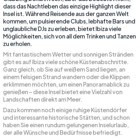
dass das Nachtleben das einzige Highlight dieser
Insel ist. Während Reisende aus der ganzen Welt
kommen, um pulsierende Clubs, lebhafte Bars und
unglaubliche DJs zu erleben, bietet Ibiza viele
Möglichkeiten, sich von all dem Trinken und Tanzen
zu erholen.
Mit fantastischem Wetter und sonnigen Stränden
gibt es auf Ibiza viele schöne Küstenabschnitte.
Ganz gleich, ob Sie auf weißem Sand liegen, an
einem felsigen Strand wandern oder die Klippen
erklimmen möchten, um einen Panoramablick zu
genießen – diese Insel bietet eine Vielzahl von
Landschaften direkt am Meer.
Dazu kommen noch einige ruhige Küstendörfer
und interessante historische Stätten, und schon
haben Sie einen rundum gelungenen Inselurlaub,
der alle Wünsche und Bedürfnisse befriedigt.