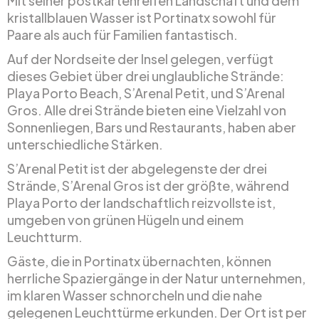
Mit seiner postkartenreifen Landschaft und dem
kristallblauen Wasser ist Portinatx sowohl für
Paare als auch für Familien fantastisch.
Auf der Nordseite der Insel gelegen, verfügt
dieses Gebiet über drei unglaubliche Strände:
Playa Porto Beach, S’Arenal Petit, und S’Arenal
Gros. Alle drei Strände bieten eine Vielzahl von
Sonnenliegen, Bars und Restaurants, haben aber
unterschiedliche Stärken.
S’Arenal Petit ist der abgelegenste der drei
Strände, S’Arenal Gros ist der größte, während
Playa Porto der landschaftlich reizvollste ist,
umgeben von grünen Hügeln und einem
Leuchtturm.
Gäste, die in Portinatx übernachten, können
herrliche Spaziergänge in der Natur unternehmen,
im klaren Wasser schnorcheln und die nahe
gelegenen Leuchttürme erkunden. Der Ort ist per