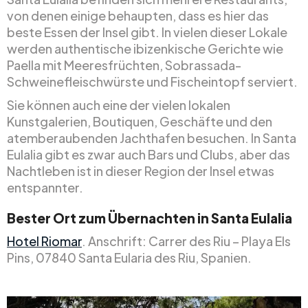
von denen einige behaupten, dass es hier das
beste Essen der Insel gibt. In vielen dieser Lokale
werden authentische ibizenkische Gerichte wie
Paella mit Meeresfrüchten, Sobrassada-
Schweinefleischwürste und Fischeintopf serviert.
Sie können auch eine der vielen lokalen
Kunstgalerien, Boutiquen, Geschäfte und den
atemberaubenden Jachthafen besuchen. In Santa
Eulalia gibt es zwar auch Bars und Clubs, aber das
Nachtleben ist in dieser Region der Insel etwas
entspannter.
Bester Ort zum Übernachten in Santa Eulalia
Hotel Riomar
. Anschrift: Carrer des Riu – Playa Els
Pins, 07840 Santa Eularia des Riu, Spanien.