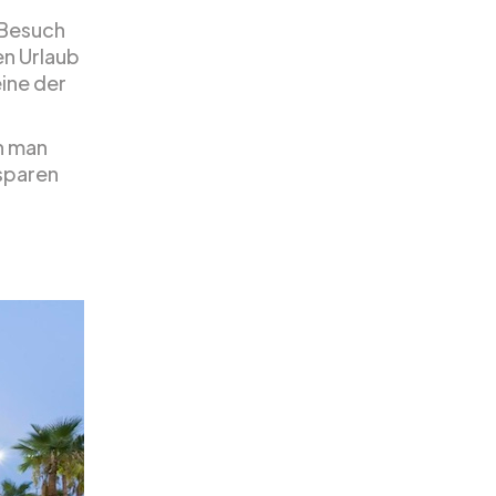
 Besuch
en Urlaub
ine der
nn man
 sparen