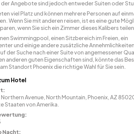
 der Angebote sind jedoch entweder Suiten oder Stu
eten viel Platz und können mehrere Personen auf einm
n. Wenn Sie mit anderen reisen, ist es eine gute Mögl
paren, wenn Sie sich ein Zimmer dieses Kalibers teilen
inen Swimmingpool, einen Sitzbereich im Freien, ein
enter und einige andere zusätzliche Annehmlichkeite
 auf der Suche nach einer Suite von angemessener Qua
gen anderen guten Eigenschaften sind, könnte das Bes
m Standort Phoenix die richtige Wahl für Sie sein.
 zum Hotel
t:
t Northern Avenue, North Mountain, Phoenix, AZ 8502
te Staaten von Amerika.
ewertung:
5
o Nacht: