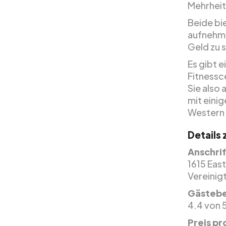
Mehrheit
Beide bi
aufnehme
Geld zu s
Es gibt e
Fitnessc
Sie also
mit eini
Western a
Details
Anschrif
1615 Eas
Vereinig
Gästeb
4.4 von 
Preis pr