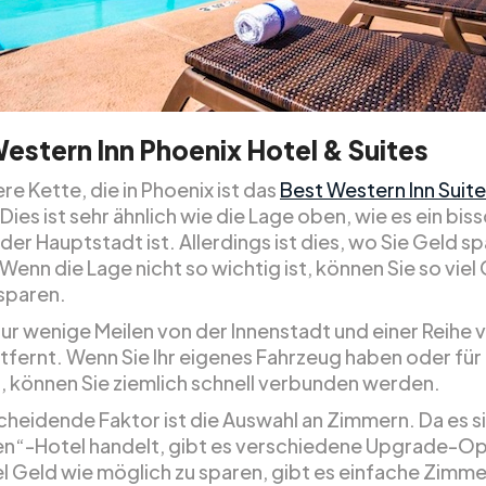
estern Inn Phoenix Hotel & Suites
re Kette, die in Phoenix ist das
Best Western Inn Suit
 Dies ist sehr ähnlich wie die Lage oben, wie es ein bis
er Hauptstadt ist. Allerdings ist dies, wo Sie Geld s
enn die Lage nicht so wichtig ist, können Sie so viel
sparen.
nur wenige Meilen von der Innenstadt und einer Reihe v
tfernt. Wenn Sie Ihr eigenes Fahrzeug haben oder für
, können Sie ziemlich schnell verbunden werden.
cheidende Faktor ist die Auswahl an Zimmern. Da es s
ten“-Hotel handelt, gibt es verschiedene Upgrade-O
el Geld wie möglich zu sparen, gibt es einfache Zimme