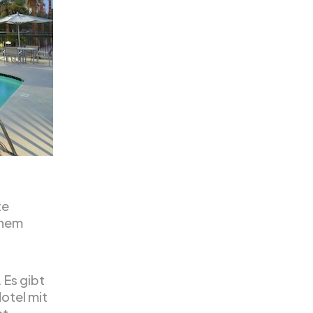
te
inem
 Es gibt
Hotel mit