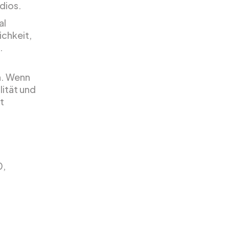
dios.
al
ichkeit,
.
n. Wenn
lität und
t
0,