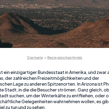
Startseite
»
Beste günstige Hotels
st ein einzigartiger Bundesstaat in Amerika, und zwar
as, der zahlreichen Freizeitmöglichkeiten und der
schen Lage zu anderen Spitzenorten. In Arizona ist Ph
e Stadt, in die die Besucher strömen. Ganz gleich, ob
tadt suchen, um der Winterkälte zu entfliehen, oder o
chäftliche Gelegenheiten wahrnehmen wollen, es gibt 
viel zu tun und zu sehen.