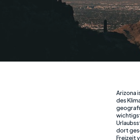
Arizona i
des Klim
geografi
wichtigst
Urlaubss
dort ges
Freizeit 