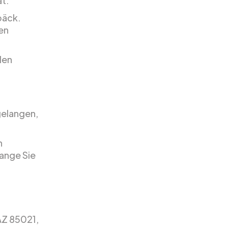
at.
päck.
den
den
gelangen,
.
n
lange Sie
AZ 85021,