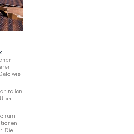
es
schen
paren
 Geld wie
on tollen
 Uber
ich um
ptionen.
r. Die