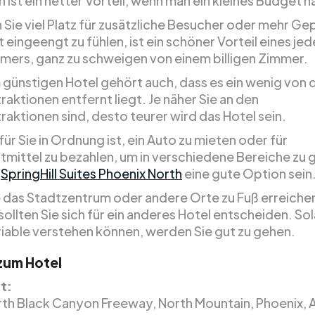
n ist ein netter Vorteil, wenn man ein kleines Budget h
 Sie viel Platz für zusätzliche Besucher oder mehr Ge
t eingeengt zu fühlen, ist ein schöner Vorteil eines je
mers, ganz zu schweigen von einem billigen Zimmer.
 günstigen Hotel gehört auch, dass es ein wenig von 
aktionen entfernt liegt. Je näher Sie an den
raktionen sind, desto teurer wird das Hotel sein.
ür Sie in Ordnung ist, ein Auto zu mieten oder für
tmittel zu bezahlen, um in verschiedene Bereiche zu 
s
SpringHill Suites Phoenix North
eine gute Option sein
 das Stadtzentrum oder andere Orte zu Fuß erreiche
ollten Sie sich für ein anderes Hotel entscheiden. So
riable verstehen können, werden Sie gut zu gehen.
 zum Hotel
t:
th Black Canyon Freeway, North Mountain, Phoenix, 