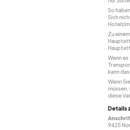
nur Suite
So haben
Sich nich
Hotelzim
Zu einem
Hauptattr
Hauptatt
Wenn es f
Transpor
kann da
Wenn Sie
müssen, s
diese Va
Details
Anschrif
9425 Nor