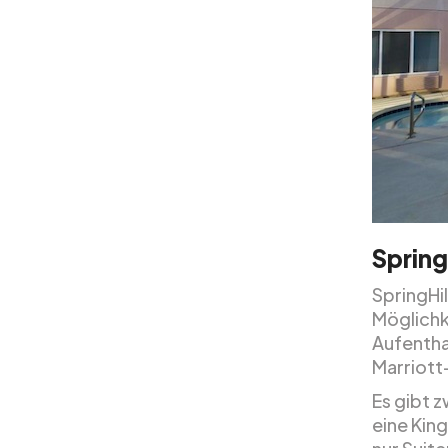
Spring
SpringHil
Möglichk
Aufentha
Marriott-
Es gibt z
eine Kin