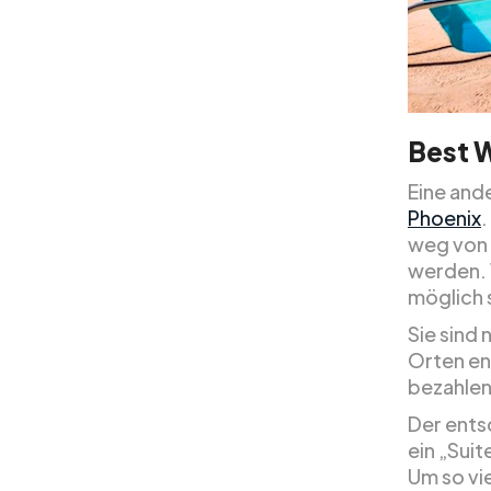
Best W
Eine ande
Phoenix
.
weg von d
werden. W
möglich 
Sie sind 
Orten en
bezahlen
Der ents
ein „Sui
Um so vi