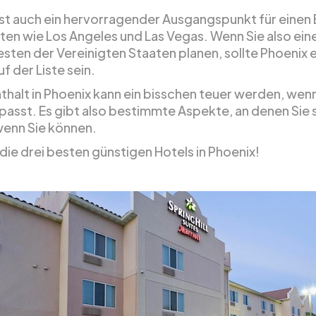
ist auch ein hervorragender Ausgangspunkt für einen
ten wie Los Angeles und Las Vegas. Wenn Sie also ein
sten der Vereinigten Staaten planen, sollte Phoenix e
f der Liste sein.
nthalt in Phoenix kann ein bisschen teuer werden, we
fpasst. Es gibt also bestimmte Aspekte, an denen Sie
 wenn Sie können.
 die drei besten günstigen Hotels in Phoenix!