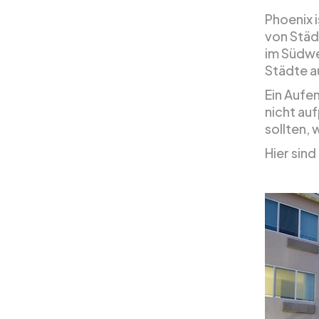
Phoenix 
von Städ
im Südwe
Städte au
Ein Aufe
nicht au
sollten,
Hier sind