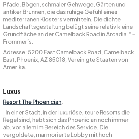
Pfade, Bögen, schmaler Gehwege, Gärten und
antiker Brunnen, die das ruhige Gefühl eines
mediterranen Klosters vermitteln. Die dichte
Landschaftsgestaltung belügt seine relativ kleine
Grundfläche an der Camelback Road in Arcadia.“ –
Frommer’s.
Adresse: 5200 East Camelback Road, Camelback
East, Phoenix, AZ 85018, Vereinigte Staaten von
Amerika.
Luxus
Resort The Phoenician
.
„In einer Stadt, in der luxuriöse, teure Resorts die
Regel sind, hebt sich das Phoenician noch immer
ab, vor allem im Bereich des Service. Die
vergoldete, marmorierte Lobby mit hoch