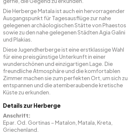
gerne, die Gegend zu erkunden.
Die Herberge Matala ist auch ein hervorragender
Ausgangspunkt für Tagesausflüge zur nahe
gelegenen archäologischen Stätte von Phaestos
sowie zu den nahe gelegenen Städten Agia Galini
und Plakias.
Diese Jugendherberge ist eine erstklassige Wahl
für eine preisgünstige Unterkunft in einer
wunderschönen und einzigartigen Lage. Die
freundliche Atmosphäre und die komfortablen
Zimmer machen sie zum perfekten Ort, um sich zu
entspannen und die atemberaubende kretische
Küste zu erkunden.
Details zur Herberge
Anschrift:
Epar. Od. Gortinas – Matalon, Matala, Kreta,
Griechenland.