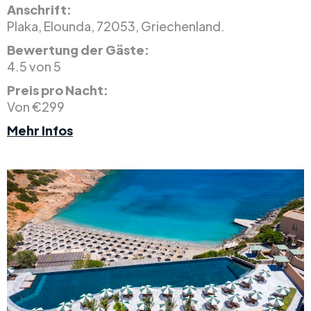
Anschrift:
Plaka, Elounda, 72053, Griechenland.
Bewertung der Gäste:
4.5 von 5
Preis pro Nacht:
Von €299
Mehr Infos