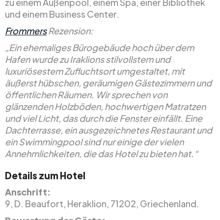
zu einem Außenpool, einem Spa, einer Bibliothek
und einem Business Center.
Frommers
Rezension:
„Ein ehemaliges Bürogebäude hoch über dem
Hafen wurde zu Iraklions stilvollstem und
luxuriösestem Zufluchtsort umgestaltet, mit
äußerst hübschen, geräumigen Gästezimmern und
öffentlichen Räumen. Wir sprechen von
glänzenden Holzböden, hochwertigen Matratzen
und viel Licht, das durch die Fenster einfällt. Eine
Dachterrasse, ein ausgezeichnetes Restaurant und
ein Swimmingpool sind nur einige der vielen
Annehmlichkeiten, die das Hotel zu bieten hat.“
Details zum Hotel
Anschrift:
9, D. Beaufort, Heraklion, 71202, Griechenland.