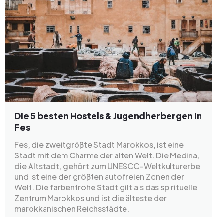
Die 5 besten Hostels & Jugendherbergen in
Fes
Fes, die zweitgrößte Stadt Marokkos, ist eine
Stadt mit dem Charme der alten Welt. Die Medina,
die Altstadt, gehört zum UNESCO-Weltkulturerbe
und ist eine der größten autofreien Zonen der
Welt. Die farbenfrohe Stadt gilt als das spirituelle
Zentrum Marokkos und ist die älteste der
marokkanischen Reichsstädte.