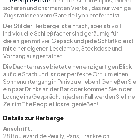
The People Hostel
befindet sich in Picpus, einem
sicheren und charmanten Viertel, das nur wenige
Zugstationen vom Gare de Lyon entfernt ist.
Der Stil der Herberge ist einfach, aber stilvoll.
Individuelle Schließfächer sind geräumig für
diejenigen mit viel Gepäck und jede Schlafkoje ist
mit einer eigenen Leselampe, Steckdose und
Vorhang ausgestattet.
Die Dachterrasse bietet einen einzigartigen Blick
auf die Stadt und ist der perfekte Ort, um einen
Sonnenuntergang in Paris zu erleben! Genießen Sie
ein paar Drinks an der Bar oder kommen Sie in der
Lounge ins Gespräch. In jedem Fall werden Sie Ihre
Zeit im The People Hostel genießen!
Details zur Herberge
Anschrift:
28 Boulevard de Reuilly, Paris, Frankreich.