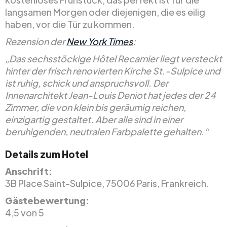
langsamen Morgen oder diejenigen, die es eilig
haben, vor die Tür zu kommen.
Rezension der
New York Times
:
„Das sechsstöckige Hôtel Recamier liegt versteckt
hinter der frisch renovierten Kirche St.-Sulpice und
ist ruhig, schick und anspruchsvoll. Der
Innenarchitekt Jean-Louis Deniot hat jedes der 24
Zimmer, die von klein bis geräumig reichen,
einzigartig gestaltet. Aber alle sind in einer
beruhigenden, neutralen Farbpalette gehalten.“
Details zum Hotel
Anschrift:
3B Place Saint-Sulpice, 75006 Paris, Frankreich.
Gästebewertung:
4,5 von 5