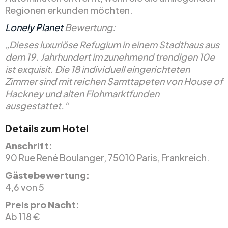
Regionen erkunden möchten.
Lonely Planet
Bewertung:
„Dieses luxuriöse Refugium in einem Stadthaus aus
dem 19. Jahrhundert im zunehmend trendigen 10e
ist exquisit. Die 18 individuell eingerichteten
Zimmer sind mit reichen Samttapeten von House of
Hackney und alten Flohmarktfunden
ausgestattet.“
Details zum Hotel
Anschrift:
90 Rue René Boulanger, 75010 Paris, Frankreich.
Gästebewertung:
4,6 von 5
Preis pro Nacht:
Ab 118 €