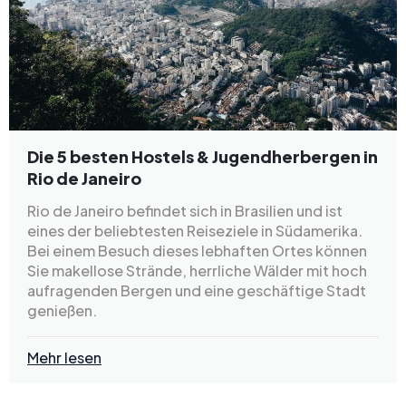
Die 5 besten Hostels & Jugendherbergen in
Rio de Janeiro
Rio de Janeiro befindet sich in Brasilien und ist
eines der beliebtesten Reiseziele in Südamerika.
Bei einem Besuch dieses lebhaften Ortes können
Sie makellose Strände, herrliche Wälder mit hoch
aufragenden Bergen und eine geschäftige Stadt
genießen.
Mehr lesen