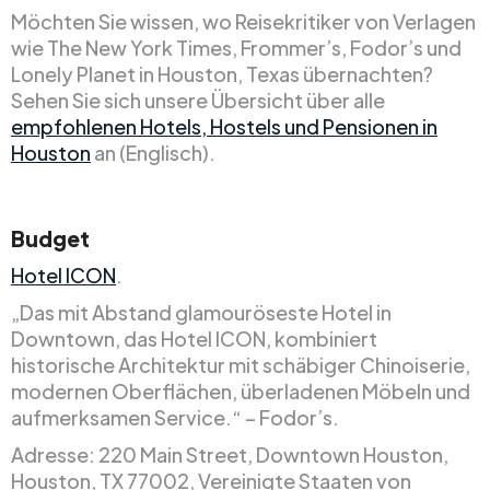
Möchten Sie wissen, wo Reisekritiker von Verlagen
wie The New York Times, Frommer’s, Fodor’s und
Lonely Planet in Houston, Texas übernachten?
Sehen Sie sich unsere Übersicht über alle
empfohlenen Hotels, Hostels und Pensionen in
Houston
an (Englisch).
Budget
Hotel ICON
.
„Das mit Abstand glamouröseste Hotel in
Downtown, das Hotel ICON, kombiniert
historische Architektur mit schäbiger Chinoiserie,
modernen Oberflächen, überladenen Möbeln und
aufmerksamen Service.“ – Fodor’s.
Adresse: 220 Main Street, Downtown Houston,
Houston, TX 77002, Vereinigte Staaten von