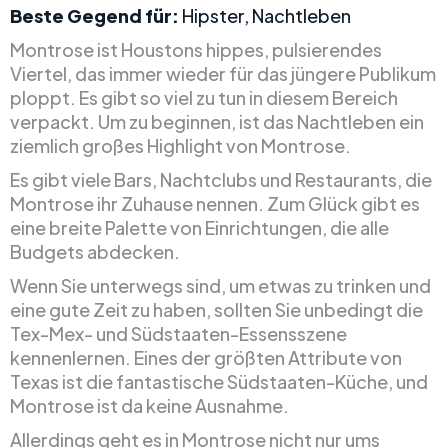
Beste Gegend für:
Hipster, Nachtleben
Montrose ist Houstons hippes, pulsierendes
Viertel, das immer wieder für das jüngere Publikum
ploppt. Es gibt so viel zu tun in diesem Bereich
verpackt. Um zu beginnen, ist das Nachtleben ein
ziemlich großes Highlight von Montrose.
Es gibt viele Bars, Nachtclubs und Restaurants, die
Montrose ihr Zuhause nennen. Zum Glück gibt es
eine breite Palette von Einrichtungen, die alle
Budgets abdecken.
Wenn Sie unterwegs sind, um etwas zu trinken und
eine gute Zeit zu haben, sollten Sie unbedingt die
Tex-Mex- und Südstaaten-Essensszene
kennenlernen. Eines der größten Attribute von
Texas ist die fantastische Südstaaten-Küche, und
Montrose ist da keine Ausnahme.
Allerdings geht es in Montrose nicht nur ums