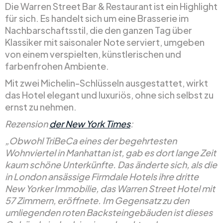
Die Warren Street Bar & Restaurant ist ein Highlight
für sich. Es handelt sich um eine Brasserie im
Nachbarschaftsstil, die den ganzen Tag über
Klassiker mit saisonaler Note serviert, umgeben
von einem verspielten, künstlerischen und
farbenfrohen Ambiente.
Mit zwei Michelin-Schlüsseln ausgestattet, wirkt
das Hotel elegant und luxuriös, ohne sich selbst zu
ernst zu nehmen.
Rezension
der New York Times
:
„Obwohl TriBeCa eines der begehrtesten
Wohnviertel in Manhattan ist, gab es dort lange Zeit
kaum schöne Unterkünfte. Das änderte sich, als die
in London ansässige Firmdale Hotels ihre dritte
New Yorker Immobilie, das Warren Street Hotel mit
57 Zimmern, eröffnete. Im Gegensatz zu den
umliegenden roten Backsteingebäuden ist dieses