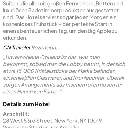
Suiten, die alle mit großen Fernsehern, Betten und
luxuriösen Badezimmerprodukten ausgestattet
sind. Das Hotel serviert sogar jeden Morgen ein
kostenloses Frühstück – der perfekte Start in
einen abenteuerlichen Tag, um den Big Apple zu
erkunden.
CN Traveler
Rezension:
„Unverhohlene Opulenz ist das, was man
bekommt, sobald man die Lobby betritt, in der sich
etwa 15.000 Kristallstücke der Marke befinden,
einschließlich Glaswaren und Kronleuchter. Überall
sorgen Arrangements aus frischen roten Rosen für
einen Hauch von Farbe.“
Details zum Hotel
Anschrift:
28 West 53rd Street, New York, NY 10019,
Vereinigte Staaten von Amerika.