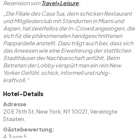
Rezension von
Travel+Leisure
:
„Die Filiale des Casa Tua, dem schicken Restaurant
und Mitgliederclub mit Standorten in Miami und
Aspen, hat zweifellos die In-Crowd angezogen, die
sich für die phänomenalen handgeschnittenen
Pappardelle anstellt. Dazu trägt auch bei, dass sich
das Anwesen wie eine Erweiterung der stattlichen
Stadthäuser der Nachbarschaft anfühlt. Beim
Betreten der Lobby verspürt man ein rein New
Yorker Gefühl: schick, informell und ruhig-
kraftvoll.“
Hotel-Details
Adresse
20 E 76th St, New York, NY 10021, Vereinigte
Staaten.
Gästebewertung:
4,3 von 5