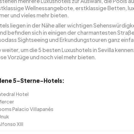
a stehen mehrere Luxushotels zur Auswahl, die Pools a
stklassige Wellnessangebote, erstklassige Betten, lu
er und vieles mehr bieten.
tels liegen in der Nähe aller wichtigen Sehenswürdigk
 und befinden sich in einigen der charmantesten Straß
, sodass Sightseeing und Erkundungstouren ganz einfa
 weiter, um die 5 besten Luxushotels in Sevilla kenne
iese Vorzüge und noch viel mehr bieten.
ene 5-Sterne-Hotels:
tedral Hotel
Mercer
oms Palacio Villapanés
Unuk
lfonso XIII