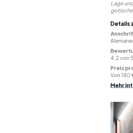
Lage und
gotische
Details
Anschrif
Alemanes,
Bewertu
4.2 von 
Preis pr
Von 180 
Mehr Inf