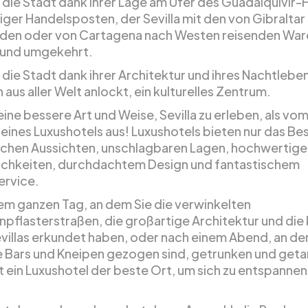
r die Stadt dank ihrer Lage am Ufer des Guadalquivir-
iger Handelsposten, der Sevilla mit den von Gibraltar
en oder von Cartagena nach Westen reisenden War
 und umgekehrt.
 die Stadt dank ihrer Architektur und ihres Nachtlebe
 aus aller Welt anlockt, ein kulturelles Zentrum.
eine bessere Art und Weise, Sevilla zu erleben, als vo
eines Luxushotels aus! Luxushotels bieten nur das Be
ichen Aussichten, unschlagbaren Lagen, hochwertige
chkeiten, durchdachtem Design und fantastischem
rvice.
em ganzen Tag, an dem Sie die verwinkelten
npflasterstraßen, die großartige Architektur und die 
villas erkundet haben, oder nach einem Abend, an de
e Bars und Kneipen gezogen sind, getrunken und geta
t ein Luxushotel der beste Ort, um sich zu entspannen