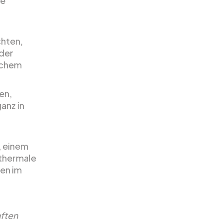
ie
chten,
 der
ichem
en,
anz in
, einem
othermale
en im
aften