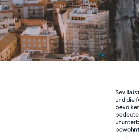
Sevilla 
und die f
bevölker
bedeuten
ununterb
bewohnte