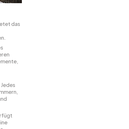
ietet das
en.
es
eren
lemente,
. Jedes
immern,
und
erfügt
ine