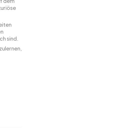
uf dem
xuriöse
eiten
en
ch sind.
nzulernen,