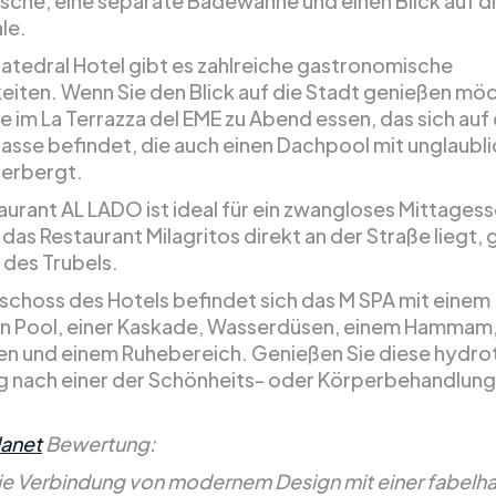
che, eine separate Badewanne und einen Blick auf d
le.
atedral Hotel gibt es zahlreiche gastronomische
eiten. Wenn Sie den Blick auf die Stadt genießen mö
ie im La Terrazza del EME zu Abend essen, das sich auf
asse befindet, die auch einen Dachpool mit unglaubl
herbergt.
aurant AL LADO ist ideal für ein zwangloses Mittagess
as Restaurant Milagritos direkt an der Straße liegt, g
 des Trubels.
schoss des Hotels befindet sich das M SPA mit einem
n Pool, einer Kaskade, Wasserdüsen, einem Hammam
en und einem Ruhebereich. Genießen Sie diese hydr
g nach einer der Schönheits- oder Körperbehandlung
lanet
Bewertung:
ie Verbindung von modernem Design mit einer fabelh