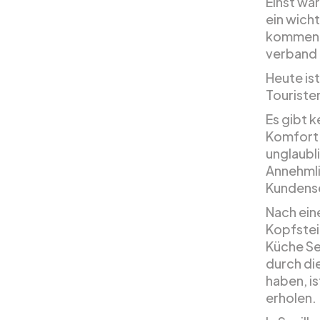
Einst wa
ein wicht
kommend
verband
Heute ist
Touristen
Es gibt k
Komfort 
unglaubl
Annehmli
Kundense
Nach ein
Kopfstei
Küche Se
durch di
haben, is
erholen.