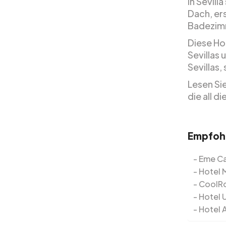
In Sevill
Dach, er
Badezimm
Diese Ho
Sevillas
Sevillas
Lesen Sie
die all d
Empfohl
Eme Ca
Hotel 
CoolRo
Hotel 
Hotel A