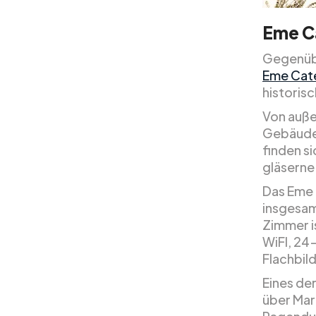
Eme C
Gegenübe
Eme Cate
historis
Von auße
Gebäude 
finden si
gläserne
Das Eme 
insgesam
Zimmer i
WiFI, 24
Flachbil
Eines de
über Mar