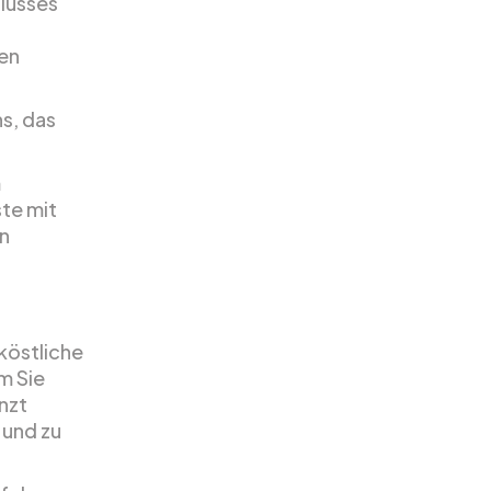
Flusses
en
ns, das
m
ste mit
n
köstliche
m Sie
nzt
 und zu