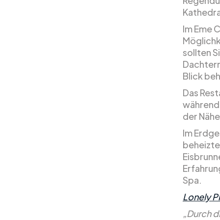
Regendus
Kathedra
Im Eme C
Möglichk
sollten S
Dachterr
Blick be
Das Rest
während d
der Nähe
Im Erdge
beheizte
Eisbrunn
Erfahrun
Spa.
Lonely P
„Durch d