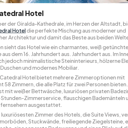
atedral Hotel
r der Giralda-Kathedrale, im Herzen der Altstadt, b
dral Hotel
die perfekte Mischung aus moderner und
cher Architektur und damit das Beste aus beiden Welt
n sieht das Hotel wie ein charmantes, weiß getüncht
aus dem 16. Jahrhundert aus. Jahrhundert aus. Im Inn
ch jedoch minimalistische Steininterieurs, hölzerne E
 Duschen und modernes Mobiliar.
Catedral Hotel bietet mehrere Zimmeroptionen mit
t 58 Zimmern, die alle Platz für zwei Personen bieten
st mit weißer Bettwäsche, luxuriösen privaten Badez
-Stunden-Zimmerservice, flauschigen Bademänteln 
dfernsehern ausgestattet.
r luxuriösesten Zimmer des Hotels, die Suite Views, v
morböden, Stuckwände, freiliegende Ziegelsteine, e