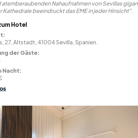
 atemberaubenden Nahaufnahmen von Sevillas gigan
r Kathedrale beeindruckt das EME in jeder Hinsicht“.
 zum Hotel
t:
 27, Altstadt, 41004 Sevilla, Spanien.
ng der Gäste:
5
o Nacht:
€
os