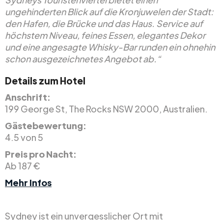
ungehinderten Blick auf die Kronjuwelen der Stadt:
den Hafen, die Brücke und das Haus. Service auf
höchstem Niveau, feines Essen, elegantes Dekor
und eine angesagte Whisky-Bar runden ein ohnehin
schon ausgezeichnetes Angebot ab.“
Details zum Hotel
Anschrift:
199 George St, The Rocks NSW 2000, Australien.
Gästebewertung:
4.5 von 5
Preis pro Nacht:
Ab 187 €
Mehr Infos
Sydney ist ein unvergesslicher Ort mit