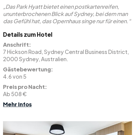
„Das Park Hyatt bietet einen postkartenreifen,
ununterbrochenen Blick auf Sydney, bei dem man
das Gefühl hat, das Opernhaus singe nur für einen.“
Details zum Hotel
Anschrift:
7 Hickson Road, Sydney Central Business District,
2000 Sydney, Australien.
Gästebewertung:
4.6 von 5
Preis pro Nacht:
Ab 508 €
Mehr Infos