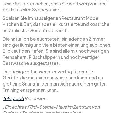
keine Sorgen machen, dass Sie weit weg von den
besten Teilen Sydneys sind.
Speisen Sie im hauseigenen Restaurant Mode
Kitchen & Bar, das speziell kuratierte und köstliche
australische Gerichte serviert.
Die natürlich beleuchteten, einladenden Zimmer
sind geräumig und viele bieten einen unglaublichen
Blick auf den Hafen. Sie sind alle mit hochwertigen
Fernsehern, Plüschslippern und hochwertiger
Bettwäsche ausgestattet.
Das riesige Fitnesscenter verfügt über alle
Geräte, die man sich nur wünschen kann, und es
gibt eine Sauna, in der man sich nach einem guten
Training entspannen kann.
Telegraph
Rezension:
„Ein echtes Fünf-Sterne-Haus im Zentrum von
Sydneys Touristenviertel bietet einen