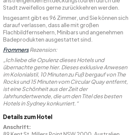
anstrengenden Entdeckungstouren durch die
Stadt zweifellos gerne zurückkehren werden.
Insgesamt gibt es 96 Zimmer, und Sie können sich
darauf verlassen, dass alle mit großen
Flachbildfernsehern, Minibars und angenehmen
Badeprodukten ausgestattet sind.
Frommers
Rezension:
„Ich liebe die Opulenz dieses Hotels und
übernachte gerne hier. Dieses exklusive Anwesen
im Kolonialstil, 10 Minuten zu Fuß bergauf von The
Rocks und 15 Minuten vom Circular Quay entfernt,
ist eine Schönheit aus der Zeit der
Jahrhundertwende, die um den Titel des besten
Hotels in Sydney konkurriert.“
Details zum Hotel
Anschrift:
89 Kent St, Millers Point NSW 2000, Australien.